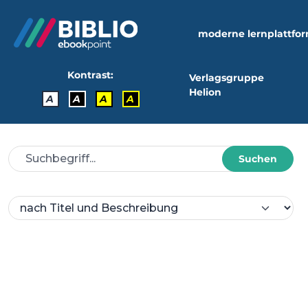
moderne lernplattfo
Kontrast:
Verlagsgruppe
Helion
A
A
A
A
Suchen