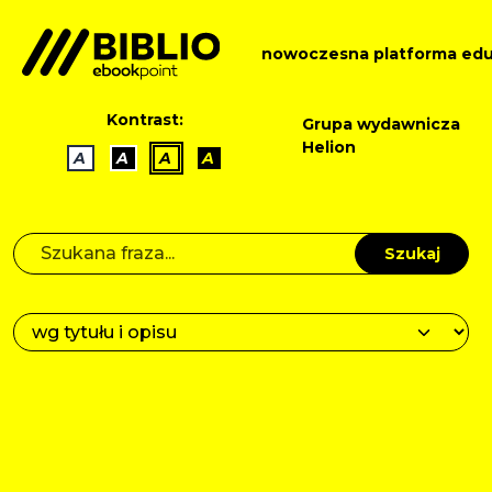
nowoczesna platforma edu
Kontrast:
Grupa wydawnicza
Helion
A
A
A
A
Szukaj