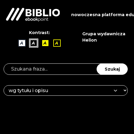
nowoczesna platforma edu
Kontrast:
Grupa wydawnicza
Helion
A
A
A
A
Szukaj