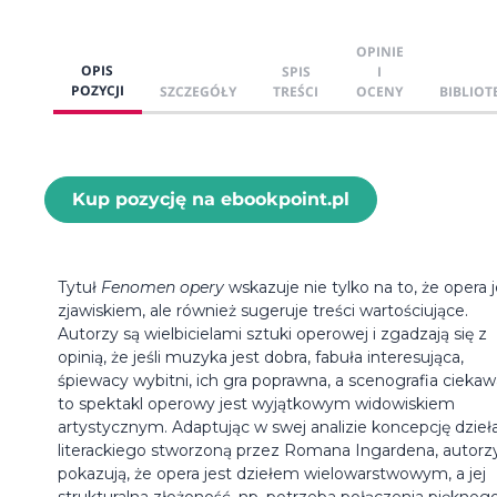
OPINIE
OPIS
SPIS
I
POZYCJI
SZCZEGÓŁY
TREŚCI
OCENY
BIBLIOT
Kup pozycję na ebookpoint.pl
Tytuł
Fenomen opery
wskazuje nie tylko na to, że opera j
zjawiskiem, ale również sugeruje treści wartościujące.
Autorzy są wielbicielami sztuki operowej i zgadzają się z
opinią, że jeśli muzyka jest dobra, fabuła interesująca,
śpiewacy wybitni, ich gra poprawna, a scenografia ciekaw
to spektakl operowy jest wyjątkowym widowiskiem
artystycznym. Adaptując w swej analizie koncepcję dzieł
literackiego stworzoną przez Romana Ingardena, autorz
pokazują, że opera jest dziełem wielowarstwowym, a jej
strukturalna złożoność, np. potrzeba połączenia piękneg