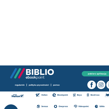
pobierz aplikację
|
|
regulamin
polityka prywatności
pomoc
Helion
Ebookpoint
Beya
Bezdroza
Sensus
Onepress
Videopoint
Editio