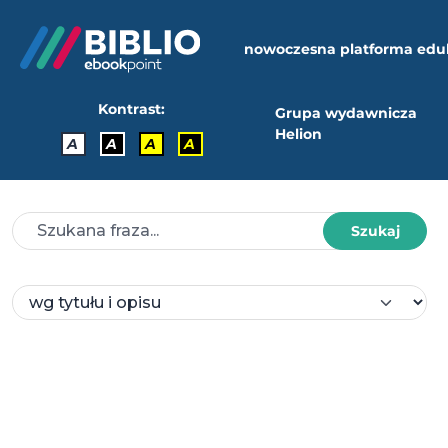
nowoczesna platforma edu
Kontrast:
Grupa wydawnicza
Helion
A
A
A
A
Szukaj