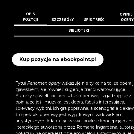
OPIS
OPINIE 
POZYCJI
SZCZEGÓŁY
SPIS TREŚCI
OCENY
BIBLIOTEKI
Kup pozycję na ebookpoint.pl
Tytuł
Fenomen opery
wskazuje nie tylko na to, że opera j
zjawiskiem, ale również sugeruje treści wartościujące.
Autorzy są wielbicielami sztuki operowej i zgadzają się z
opinią, że jeśli muzyka jest dobra, fabuła interesująca,
śpiewacy wybitni, ich gra poprawna, a scenografia ciekaw
to spektakl operowy jest wyjątkowym widowiskiem
artystycznym. Adaptując w swej analizie koncepcję dzieł
literackiego stworzoną przez Romana Ingardena, autorz
pokazują, że opera jest dziełem wielowarstwowym, a jej