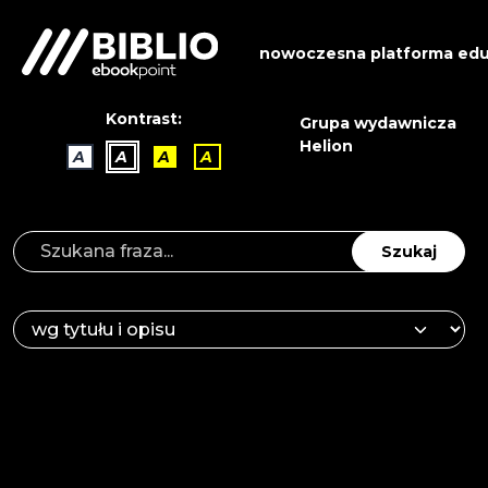
nowoczesna platforma edu
Kontrast:
Grupa wydawnicza
Helion
A
A
A
A
Szukaj