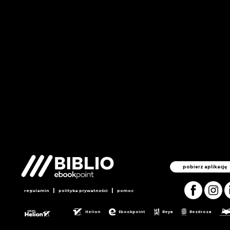
pobierz aplikację
|
|
regulamin
polityka prywatności
pomoc
Helion
Ebookpoint
Beya
Bezdroza