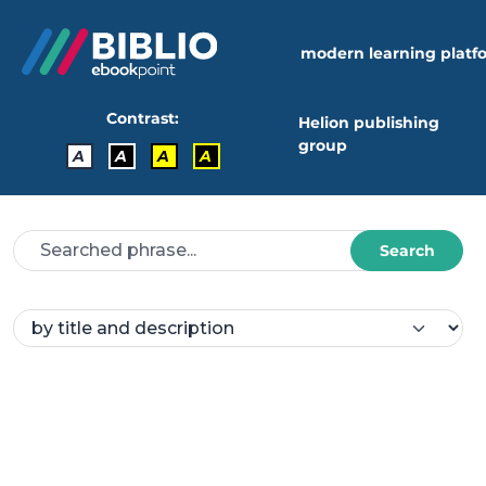
modern learning platf
Contrast:
Helion publishing
group
A
A
A
A
Search