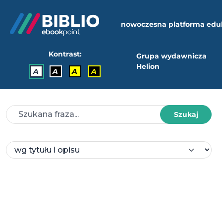
nowoczesna platforma edu
Kontrast:
Grupa wydawnicza
Helion
A
A
A
A
Szukaj