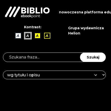
nowoczesna platforma edu
Kontrast:
Grupa wydawnicza
Helion
A
A
A
A
Szukaj