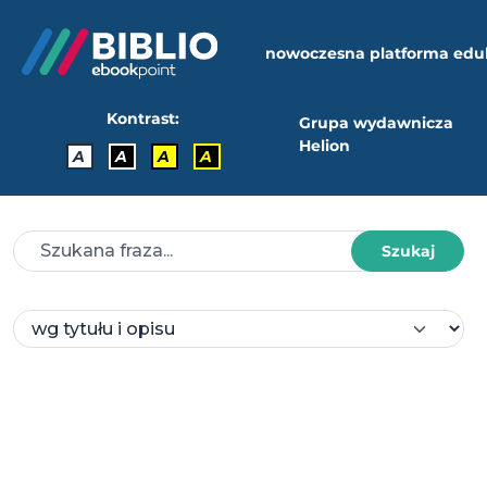
nowoczesna platforma edu
Kontrast:
Grupa wydawnicza
Helion
A
A
A
A
Szukaj