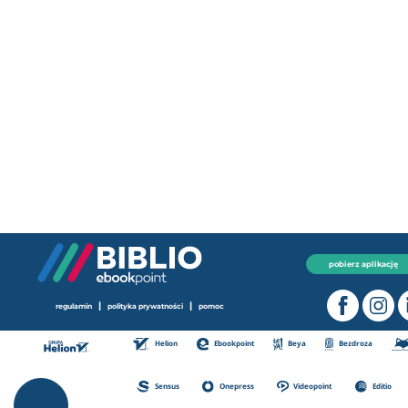
pobierz aplikację
|
|
regulamin
polityka prywatności
pomoc
Helion
Ebookpoint
Beya
Bezdroza
Sensus
Onepress
Videopoint
Editio