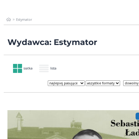
Estymator
Wydawca: Estymator
siatka
lista