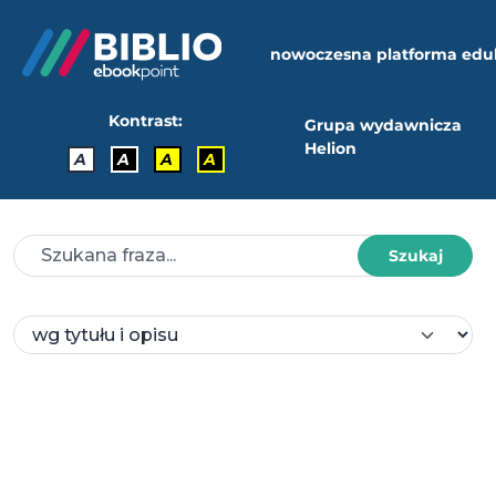
nowoczesna platforma edu
Kontrast:
Grupa wydawnicza
Helion
A
A
A
A
Szukaj