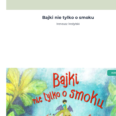
Bajki nie tylko o smoku
Ireneusz Iredyński
AUD