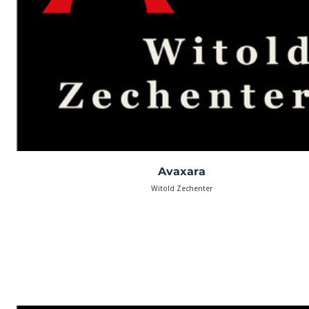
Avaxara
Witold Zechenter