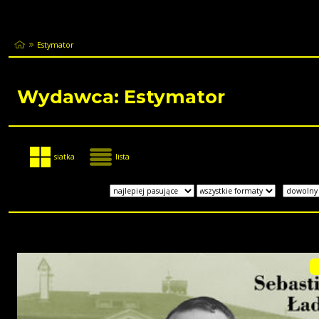
Estymator
Wydawca: Estymator
siatka
lista