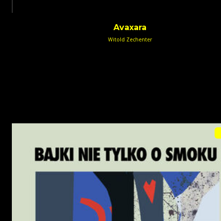
Avaxara
Witold Zechenter