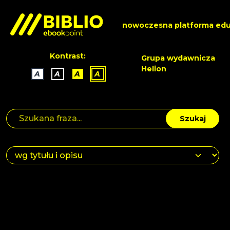
nowoczesna platforma edu
Kontrast:
Grupa wydawnicza
Helion
A
A
A
A
Szukaj