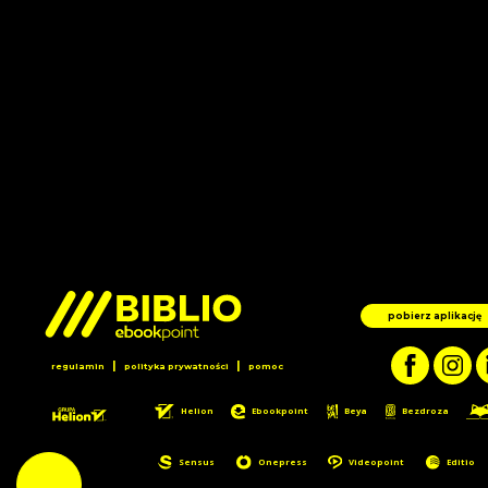
pobierz aplikację
|
|
regulamin
polityka prywatności
pomoc
Helion
Ebookpoint
Beya
Bezdroza
Sensus
Onepress
Videopoint
Editio