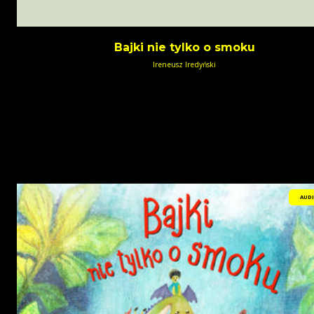
Bajki nie tylko o smoku
Ireneusz Iredyński
AUD