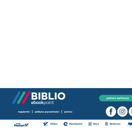
pobierz aplikację
|
|
regulamin
polityka prywatności
pomoc
Helion
Ebookpoint
Beya
Bezdroza