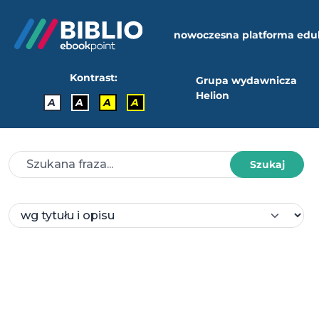
nowoczesna platforma edu
Kontrast:
Grupa wydawnicza
Helion
A
A
A
A
Szukaj