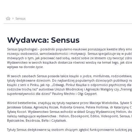
Sensus
Wydawca: Sensus
Sensus (psychologia) – poradniki popularno-naukowe poruszające kwestie sfery emo
rozwoju osobowości, samoświadomości i motywacji. Sensus specjalizuje się w publ
mówiących o tym, jak pracować nad sobą, radzić sobie ze stresem czy tworzyć zdro
Wydawnictwo w swoich książkach dostarcza również wiedzę na temat tego, jak dzie
wpływa na dorosłe życie.
W swoich zasobach Sensus posiada także książki o jodze, minfulness, rodzicielstwie,
tytuły dedykowane dzieciom. Do najbardziej popularnych dziecięcych publikacji n
książki z serii o Pinku, jak np. „Odwagi, Pinku! Książka o odporności psychicznej dla 
rodziców trochę też” autorstwa Urszuli Młodnickiej i Agnieszki Waligóry czy „Trening
superkreatywności dla dzieci” Pauliny Mechło i Olgi Geppert.
Wśród bestsellerów, znajdują się tytuły napisane przez Macieja Wielobóba, Sylwie S
Jarosława Gibasa, Agnieszkę Kozak, Roberta Greene, Petera Hollinsa, dr Katarzynę C
Sylwię Kocoń. Wydawnictwo Sensus wchodzi w skład Grupy Wydawniczej Helion, do
należą następujące wydawnictwa : Helion, Ebookpoint, Editio, Videopoint, Sensus, 
Bystrzaków, Bezdroża, BeYa i Czytalisek.
Tytuły Sensus dedykowane są osobom chcącym zgłębić funkcjonowanie ludzkiej psy