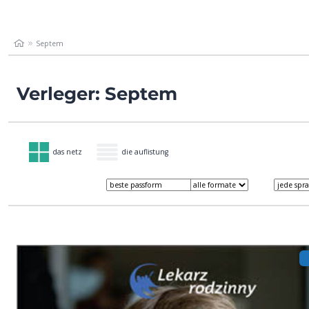
Septem
Verleger: Septem
das netz
die auflistung