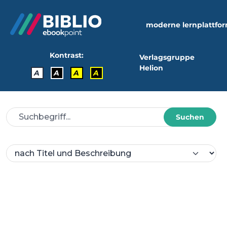
moderne lernplattfo
Kontrast:
Verlagsgruppe
Helion
A
A
A
A
Suchen