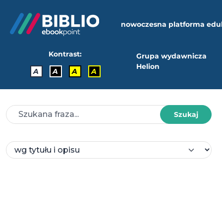
nowoczesna platforma edu
Kontrast:
Grupa wydawnicza
Helion
A
A
A
A
Szukaj