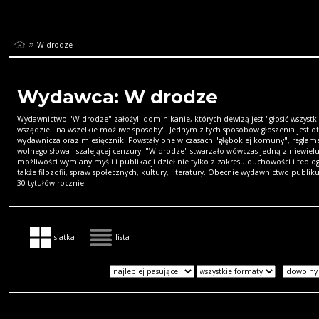
W drodze
Wydawca: W drodze
Wydawnictwo "W drodze" założyli dominikanie, których dewizą jest "głosić wszystk
wszędzie i na wszelkie możliwe sposoby". Jednym z tych sposobów głoszenia jest of
wydawnicza oraz miesięcznik. Powstały one w czasach "głębokiej komuny", reglame
wolnego słowa i szalejącej cenzury. "W drodze" stwarzało wówczas jedną z niewiel
możliwości wymiany myśli i publikacji dzieł nie tylko z zakresu duchowości i teologi
także filozofii, spraw społecznych, kultury, literatury. Obecnie wydawnictwo publik
30 tytułów rocznie.
siatka
lista