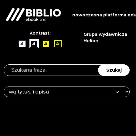
nowoczesna platforma edu
Kontrast:
Grupa wydawnicza
Helion
A
A
A
A
Szukaj