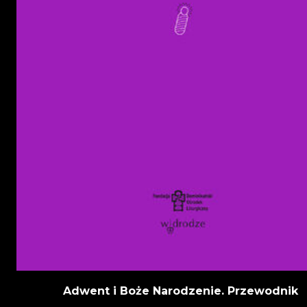
Adwent i Boże Narodzenie. Przewodnik