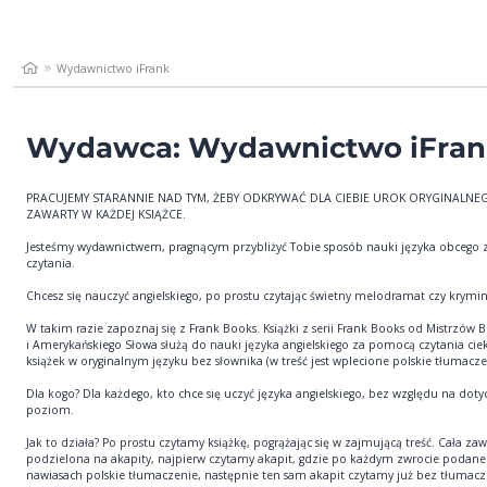
Wydawnictwo iFrank
Wydawca: Wydawnictwo iFran
PRACUJEMY STARANNIE NAD TYM, ŻEBY ODKRYWAĆ DLA CIEBIE UROK ORYGINALNEG
ZAWARTY W KAŻDEJ KSIĄŻCE.
Jesteśmy wydawnictwem, pragnącym przybliżyć Tobie sposób nauki języka obcego
czytania.
Chcesz się nauczyć angielskiego, po prostu czytając świetny melodramat czy krymin
W takim razie zapoznaj się z Frank Books. Książki z serii Frank Books od Mistrzów B
i Amerykańskiego Słowa służą do nauki języka angielskiego za pomocą czytania ci
książek w oryginalnym języku bez słownika (w treść jest wplecione polskie tłumacze
Dla kogo? Dla każdego, kto chce się uczyć języka angielskiego, bez względu na dot
poziom.
Jak to działa? Po prostu czytamy książkę, pogrążając się w zajmującą treść. Cała zaw
podzielona na akapity, najpierw czytamy akapit, gdzie po każdym zwrocie podane 
nawiasach polskie tłumaczenie, następnie ten sam akapit czytamy już bez tłumacz