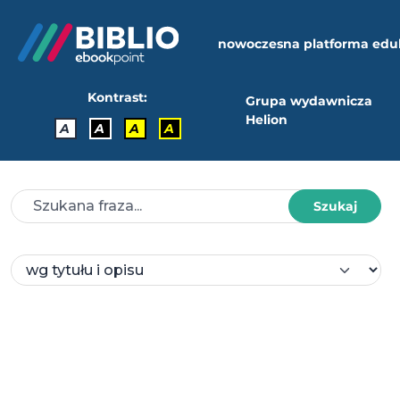
nowoczesna platforma edu
Kontrast:
Grupa wydawnicza
Helion
A
A
A
A
Szukaj