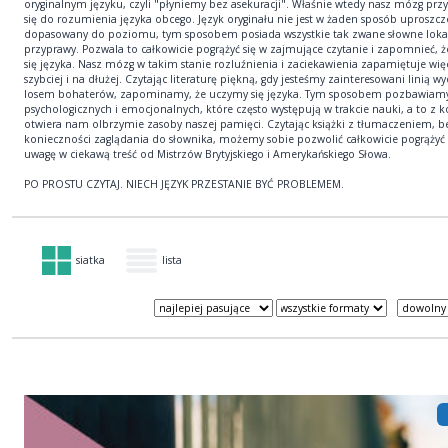
oryginalnym języku, czyli "płyniemy bez asekuracji". Właśnie wtedy nasz mózg prz
się do rozumienia języka obcego. Język oryginału nie jest w żaden sposób uproszcz
dopasowany do poziomu, tym sposobem posiada wszystkie tak zwane słowne loka
przyprawy. Pozwala to całkowicie pogrążyć się w zajmujące czytanie i zapomnieć, 
się języka. Nasz mózg w takim stanie rozluźnienia i zaciekawienia zapamiętuje więc
szybciej i na dłużej. Czytając literaturę piękną, gdy jesteśmy zainteresowani linią wy
losem bohaterów, zapominamy, że uczymy się języka. Tym sposobem pozbawiamy 
psychologicznych i emocjonalnych, które często występują w trakcie nauki, a to z k
otwiera nam olbrzymie zasoby naszej pamięci. Czytając książki z tłumaczeniem, b
konieczności zaglądania do słownika, możemy sobie pozwolić całkowicie pogrążyć
uwagę w ciekawą treść od Mistrzów Brytyjskiego i Amerykańskiego Słowa.
PO PROSTU CZYTAJ. NIECH JĘZYK PRZESTANIE BYĆ PROBLEMEM.
siatka
lista