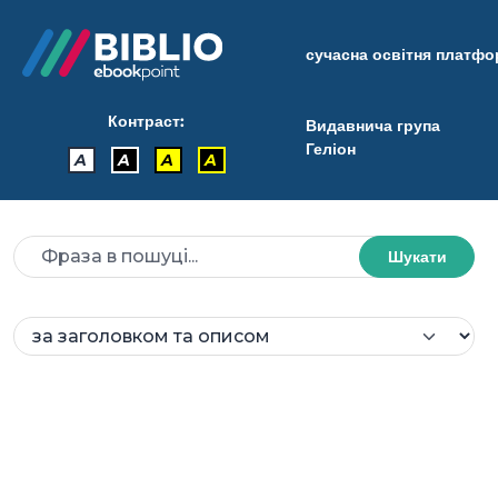
сучасна освітня платф
Контраст:
Видавнича група
Геліон
A
A
A
A
Шукати