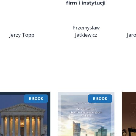
firm i instytucji
Przemysław
Jerzy Topp
Jatkiewicz
Jar
E-BOOK
E-BOOK