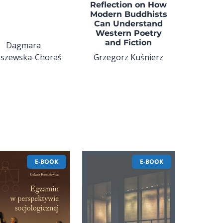
Reflection on How
Modern Buddhists
Can Understand
Western Poetry
and Fiction
Dagmara
oszewska-Choraś
Grzegorz Kuśnierz
E-BOOK
E-BOOK