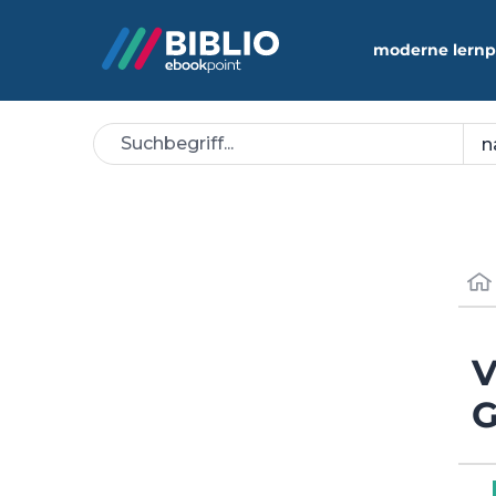
moderne lernp
V
G