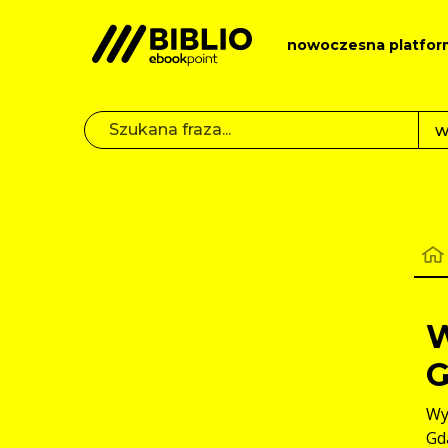
nowoczesna platfor
W
G
Wy
Gd