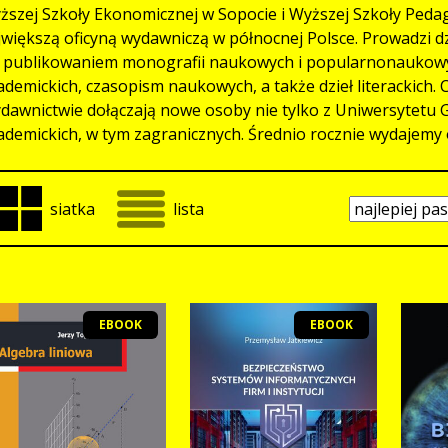
ższej Szkoły Ekonomicznej w Sopocie i Wyższej Szkoły Pedag
jwiększą oficyną wydawniczą w północnej Polsce. Prowadzi d
ę publikowaniem monografii naukowych i popularnonaukowyc
ademickich, czasopism naukowych, a także dzieł literackich.
dawnictwie dołączają nowe osoby nie tylko z Uniwersytetu G
ademickich, w tym zagranicznych. Średnio rocznie wydajemy 
siatka
lista
EBOOK
EBOOK