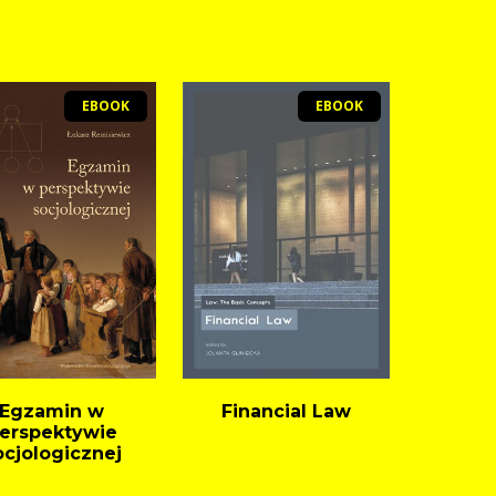
EBOOK
EBOOK
Egzamin w
Financial Law
erspektywie
ocjologicznej