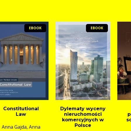
EBOOK
EBOOK
Constitutional
Dylematy wyceny
Law
nieruchomości
p
komercyjnych w
s
Polsce
Anna Gajda, Anna