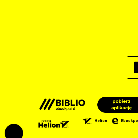
pobierz
aplikację
Helion
Ebookpo