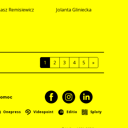
asz Remisiewicz
Jolanta Gliniecka
1
2
3
4
5
»
pomoc
Onepress
Videopoint
Editio
Sploty