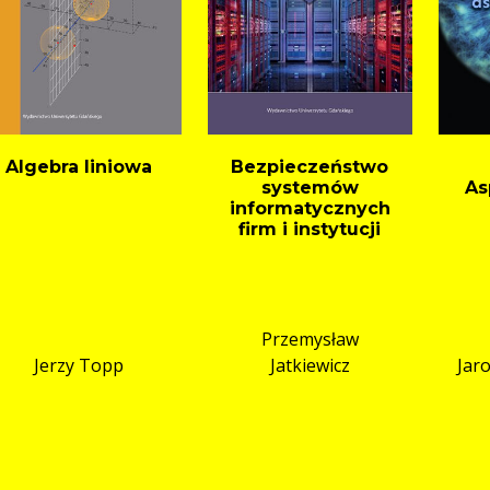
Algebra liniowa
Bezpieczeństwo
systemów
As
informatycznych
firm i instytucji
Przemysław
Jerzy Topp
Jatkiewicz
Jar