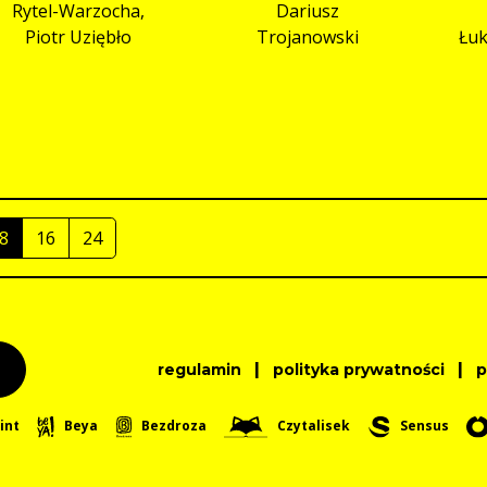
Rytel-Warzocha,
Dariusz
Piotr Uziębło
Trojanowski
Łuk
8
16
24
|
|
regulamin
polityka prywatności
int
Beya
Bezdroza
Czytalisek
Sensus