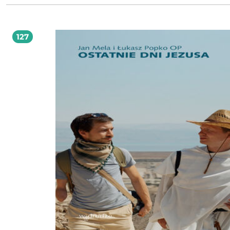
Tes 5, 15-18), jak żyć według Boga, według Jego myśli i zamiaru, co naprawdę znaczą
słowa Bądź wola Twoja...
127