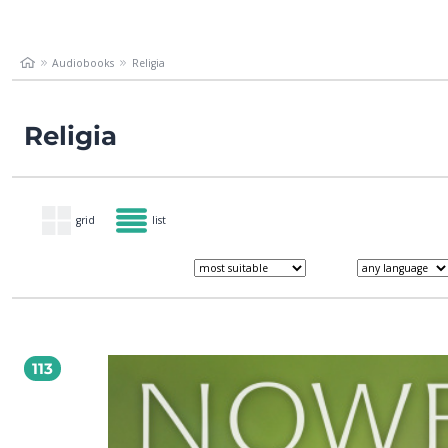
Audiobooks
Religia
Religia
grid
list
113