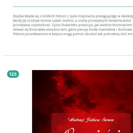
Książka składa się z krótkich historii z życia misjonarza posługującego w dalekiej
Każdy jej rozdział można czytać osobno, a ocenę poruszanych tematów autor
pozostawia czytelnikowi. Ojciec Ruksztełło pokazuje, jak wielkim strumieniem 
wlewać się Boża łaska wszędzie tam, gdzie panuje bieda materialna i duchowa.
Historie przedstawione w książce mogą pomóc obudzić tak potrzebną dziś em
zwłaszcza w przypadku osób zagubionych we współczesnej cywilizacji.
125