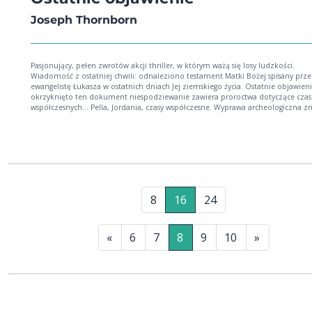
Joseph Thornborn
Pasjonujący, pełen zwrotów akcji thriller, w którym ważą się losy ludzkości.
Wiadomość z ostatniej chwili: odnaleziono testament Matki Bożej spisany prze
ewangelistę Łukasza w ostatnich dniach Jej ziemskiego życia. Ostatnie objawienie j
okrzyknięto ten dokument niespodziewanie zawiera proroctwa dotyczące czasów
współczesnych... Pella, Jordania, czasy współczesne. Wyprawa archeologiczna z
starożytny papirus datowany na 70 rok. Seria tajemniczych wypadków prowadz
zniknięcia starego dokumentu. Tymczasem dziennikarz John Costa w imieniu
Watykanu prowadzi tajne dochodzenie w sprawie skandali w amerykańskim Koś
Odkrywa, że grupa wpływowych ludzi celowo inspiruje medialne ataki na Kości
ma wiele wspólnego ze zniknięciem testamentu Maryi. Prawda o tajnym
stowarzyszeniu okaże się szokująca...
8
16
24
«
6
7
8
9
10
»