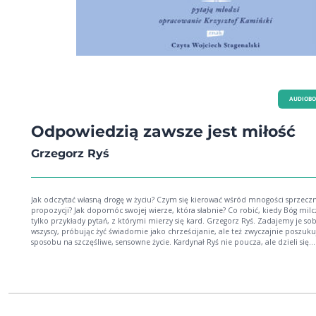
AUDIOB
Odpowiedzią zawsze jest miłość
Grzegorz Ryś
Jak odczytać własną drogę w życiu? Czym się kierować wśród mnogości sprzecz
propozycji? Jak dopomóc swojej wierze, która słabnie? Co robić, kiedy Bóg milc
tylko przykłady pytań, z którymi mierzy się kard. Grzegorz Ryś. Zadajemy je sob
wszyscy, próbując żyć świadomie jako chrześcijanie, ale też zwyczajnie poszuku
sposobu na szczęśliwe, sensowne życie. Kardynał Ryś nie poucza, ale dzieli się
własnym doświadczeniem i świadectwem wiary. A przed nikim nie odsłania się 
bardzo jak przed ludźmi młodymi. To właśnie im opowiada o swoim powołani
domu rodzinnym, momentach przełomu, ludziach, którzy byli dla niego ważni
nawet o piłce nożnej. To nie jest książka pisana zza biurka ani z ambony; to ks
zrodzona z niezwykłego spotkania.