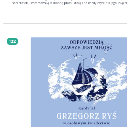
szczerością i mistrzowską lekkością pióra, którą zna każdy czytelnik jego książe
papieżu Benedykcie XVI, pyta: dlaczego tak trudno nam myśleć o końcu życia? 
książka pomaga odnaleźć spokój wobec przemijania, docenić każdą chwilę,
przełamać lęk przed uciekającym czasem i nadać życiu głębszy sens. Uczy reflek
tym, co naprawdę ważne, wzmacnia odporność emocjonalną i inspiruje do
świadomego kształtowania swojego losu. Pokazuje, jak czerpać radość z codzi
drobiazgów, dostrzegać wartość relacji z bliskimi i patrzeć na życie z perspekty
nadziei, nie strachu. Odkrywanie wieczności to inspirująca, poruszająca i pełna
praktycznych wskazówek lektura, która zmienia perspektywę i pozwala żyć pełni
122
co najlepsze, dopiero przed nami!