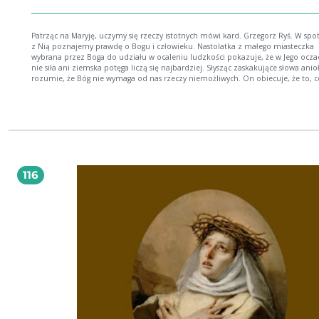
Patrząc na Maryję, uczymy się rzeczy istotnych mówi kard. Grzegorz Ryś. W spotkaniu
z Nią poznajemy prawdę o Bogu i człowieku. Nastolatka z małego miasteczka
wybrana przez Boga do udziału w ocaleniu ludzkości pokazuje, że w Jego ocza
nie siła ani ziemska potęga liczą się najbardziej. Słysząc zaskakujące słowa anio
rozumie, że Bóg nie wymaga od nas rzeczy niemożliwych. On obiecuje, że to, c
niemożliwe, może się stać w naszym życiu. Zwiastowanie, wędrówka do Elżbiety
narodzin w Betlejem, wesele w Kanie, cierpienie pod krzyżem Syna wszystkie te
momenty to swoiste laboratoria wiary. Oparty na Biblii komentarz kard. Rysia
pozwala nam przeżyć je osobiście, w odniesieniu do naszego życia. Niniejszy t
zbiera jego najważniejsze wystąpienia i homilie poświęcone Maryi.
116