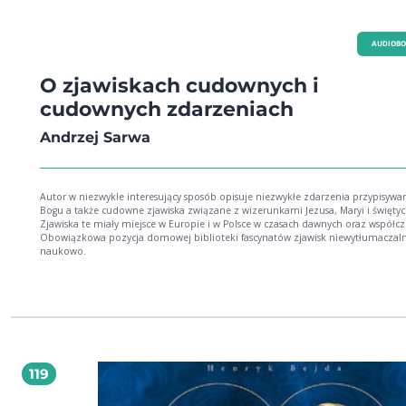
AUDIOB
O zjawiskach cudownych i
cudownych zdarzeniach
Andrzej Sarwa
Autor w niezwykle interesujący sposób opisuje niezwykłe zdarzenia przypisywa
Bogu a także cudowne zjawiska związane z wizerunkami Jezusa, Maryi i świętyc
Zjawiska te miały miejsce w Europie i w Polsce w czasach dawnych oraz współcz
Obowiązkowa pozycja domowej biblioteki fascynatów zjawisk niewytłumaczal
naukowo.
119