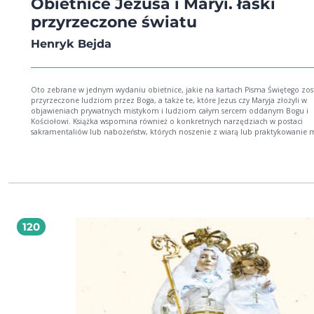
Obietnice Jezusa i Maryi. łaski
przyrzeczone światu
Henryk Bejda
Oto zebrane w jednym wydaniu obietnice, jakie na kartach Pisma Świętego zos
przyrzeczone ludziom przez Boga, a także te, które Jezus czy Maryja złożyli w
objawieniach prywatnych mistykom i ludziom całym sercem oddanym Bogu i
Kościołowi. Książka wspomina również o konkretnych narzędziach w postaci
sakramentaliów lub nabożeństw, których noszenie z wiarą lub praktykowanie
wypełnić obietnice i przyczynić się do wyproszenia wielu łask, na co w swoich
orędziach wskazywali Jezus i Maryja. Warto zapoznać się z tą pełną nadziei
publikacją, pamiętając, że Bóg niezawodnie dotrzymuje złożonych obietnic i n
opuszcza tych, którzy wypełniają Jego wolę. Odmawiaj nieustannie tę koronkę, 
cię nauczyłem. Ktokolwiek będzie ją odmawiał, dostąpi wielkiego miłosierdzia
godzinę śmierci. Kapłani będą podawać grzesznikom, jako ostatnią deskę ratu
chociażby był grzesznik najzatwardzialszy, jeżeli raz tylko zmówi tę koronkę, d
łaski z nieskończonego miłosierdzia Mojego. Pragnę, aby poznał świat cały
120
miłosierdzie Moje. Niepojętych łask pragnę udzielać duszom, które ufają Moj
miłosierdziu (Dz. 687). Odmawiajcie codziennie różaniec, aby uzyskać pokój dl
świata i koniec wojny! (słowa Matki Bożej podczas pierwszego objawienia, 13 m
1917 r.)