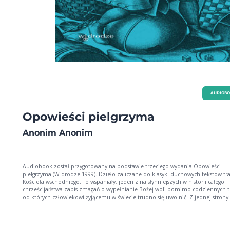
Świętej od piętnastu lat męki uwolniła umarłego. O dziwnym rozkazaniu św.
Pachomiusza. Nie godzi się umarłych obmawiać. Jako dusze zmarłych wspomo
księcia Euzebiusza. Nepotyzm przyczyną mąk czyśćcowych. Szczery żal za grze
nawet zbrodniarza ratuje przed piekłem. Lata cierpień w ciele, niczym są wobe
jednej chwili w czyśćcu. Czyściec jako rzeka wrzącej smoły. O duszy, która się
uradowała z narodzin dziecka. W myślistwie się kochający nadmiernie, ciężką
cierpiał. Widzenie św. Brygidy. Objawienie w Zamora. Widzenie o. Hipolita Scea
zjawieniu się Anny Potockiej. Pokutujący Benedyktyn. Objawienie się hr. Łosiow
Objawienie się Teresy Giotti. Zjawienie się Antoniego Korso. Pokutująca Francus
Wizja św. Gertrudy. Objawienie bł. Weroniki. Zjawienie się br. Konstantyna. O
niezwykłym przeżyciu księcia Lubomirskiego.
AUDIOB
Opowieści pielgrzyma
Anonim Anonim
Audiobook został przygotowany na podstawie trzeciego wydania Opowieści
pielgrzyma (W drodze 1999). Dzieło zaliczane do klasyki duchowych tekstów tra
Kościoła wschodniego. To wspaniały, jeden z najsłynniejszych w historii całego
chrześcijaństwa zapis zmagań o wypełnianie Bożej woli pomimo codziennych t
od których człowiekowi żyjącemu w świecie trudno się uwolnić. Z jednej strony
prosty i przystępny traktat o modlitwie Jezusowej, z drugiej - po mistrzowsku
skonstruowana opowieść, która pomaga odnaleźć drogę powrotu do Boga, dro
odkrywania Jego miłości, nauki, głosu, Jego woli. Opowieści pielgrzyma pomogą
zrozumieć: czym jest modlitwa Jezusowa, co robić, by modlić się nieustannie (por. 1