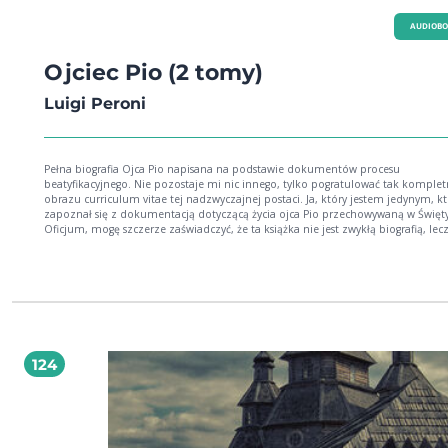
AUDIOB
Ojciec Pio (2 tomy)
Luigi Peroni
Pełna biografia Ojca Pio napisana na podstawie dokumentów procesu
beatyfikacyjnego. Nie pozostaje mi nic innego, tylko pogratulować tak komple
obrazu curriculum vitae tej nadzwyczajnej postaci. Ja, który jestem jedynym, kt
zapoznał się z dokumentacją dotyczącą życia ojca Pio przechowywaną w Świę
Oficjum, mogę szczerze zaświadczyć, że ta książka nie jest zwykłą biografią, lec
Biografią Ojca Pio, bogatą w dokumentację rzadką, a może nawet unikatową. mons.
Mario Crovini z Kongregacji Doktryny Wiary
124