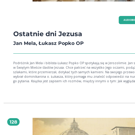
AUDIOB
Ostatnie dni Jezusa
Jan Mela, Łukasz Popko OP
Podróżnik Jan Mela i biblista Łukasz Popko OP spotykają się w Jerozolimie. Jan 
w Świętym Mieście śladów Jezusa. Chce patrzeć na wszystko Jego oczami, podą
szlakami, które przemierzał, dotykać tych samych kamieni. Na swojego przew
wybrał dominikanina o. Łukasza, który pomaga mu znaleźć odpowiedzi na nur
go pytania. Książka jest zapisem ich rozmów, między innymi o tym: Jak wygląd
życie codzienne Jerozolimy w czasach Jezusa? Czy archeolog badający starożytn
korzysta z nowych technologii? Czym są archeologiczne śmieci? Jak rzeczywiści
wyglądała ostatnia wieczerza? Którędy przebiegała Droga Krzyżowa?
128