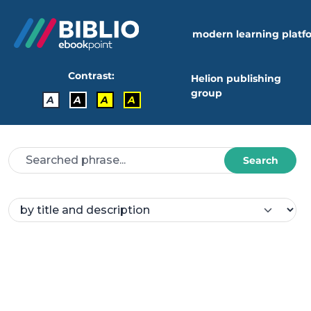
modern learning platf
Contrast:
Helion publishing
group
A
A
A
A
Search