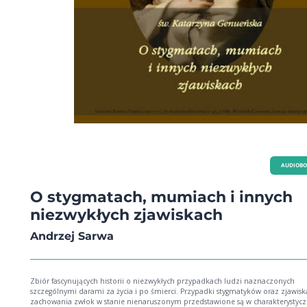
AUDIOB
O stygmatach, mumiach i innych
niezwykłych zjawiskach
Andrzej Sarwa
Zbiór fascynujących historii o niezwykłych przypadkach ludzi naznaczonych
szczególnymi darami za życia i po śmierci. Przypadki stygmatyków oraz zjawisk
zachowania zwłok w stanie nienaruszonym przedstawione są w charakterystycz