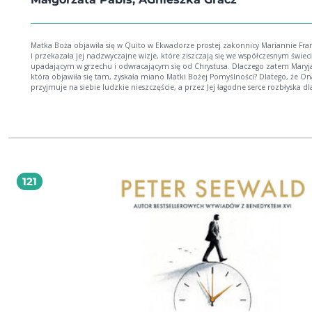
Matka Boża objawiła się w Quito w Ekwadorze prostej zakonnicy Mariannie Fra
i przekazała jej nadzwyczajne wizje, które ziszczają się we współczesnym świec
upadającym w grzechu i odwracającym się od Chrystusa. Dlaczego zatem Maryj
która objawiła się tam, zyskała miano Matki Bożej Pomyślności? Dlatego, że On
przyjmuje na siebie ludzkie nieszczęście, a przez Jej łagodne serce rozbłyska dl
każdego nadzieja zbawienia, gdyż wylewa się nieskończone miłosierdzie Boże.
Czciciele Matki Bożej Pomyślności mogą się przekonać, że wstawiennictwo Maryi
prawdziwym i realnym ratunkiem dla świata. To naprawdę się dzieje! Sakrament
małżeństwa, który symbolizuje jedność Chrystusa i jego Kościoła, będzie atako
profanowany. Masoneria, która wówczas będzie rządzić, narzuci bezbożne,
niesprawiedliwe prawa mające na celu zniszczenie tego sakramentu, umożliwia
wszystkim grzeszne życie i zachęcając do wydawania na świat nieślubnych dziec
które przyjdą na świat w związkach niepobłogosławionych przez Kościół. Duch
121
chrześcijański bardzo szybko upadnie, a cenne światło wiary zagaśnie, aż dojd
prawie zupełnego zepsucia obyczajów. Skutki świeckiego wychowania doprow
do zmniejszenia się liczby powołań kapłańskich i zakonnych.