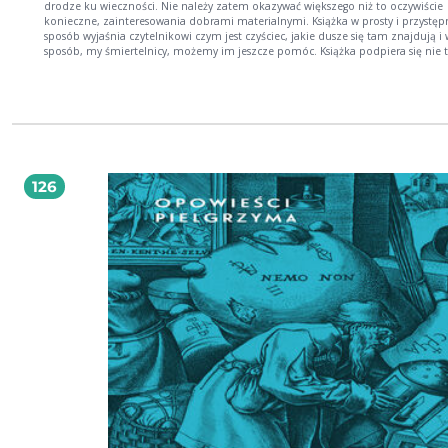
drodze ku wieczności. Nie należy zatem okazywać większego niż to oczywiście
konieczne, zainteresowania dobrami materialnymi. Książka w prosty i przystęp
sposób wyjaśnia czytelnikowi czym jest czyściec, jakie dusze się tam znajdują i 
sposób, my śmiertelnicy, możemy im jeszcze pomóc. Książka podpiera się nie t
cytatami z Pisma Świętego, ale także przykładami z życia świętych i Doktorów
Kościoła. Oto dusza jedna, w samym największym ogniu gorejąca, nagle zawoła
jakież to szczęście mnie spotkało! A gdy ją zapytano o powód tej radości, odrze
Oto aniołowie mi objawili, że w tej minucie dziecko się narodziło, które zostan
kapłanem i podczas pierwszej mszy, jaką odprawi, mnie od mąk czyśćcowych
wyzwoli. (fragment). Spis treści: Śmierć nie jest końcem istnienia. Sąd szczegół
pokażą duszy jej czyny, zważą i osądzą. A kiedy umrzesz, odbierzesz swoją zapł
Czyściec. Czy umarli mogą objawiać się żywym? Opowieści czyśćcowe: Dbałość 
126
duszę. Pamięć dusz o nas. Cuda miłosierdzia Bożego za przyczyną dusz czyśćc
Jałmużna za umarłych nie zostanie bez nagrody. O żołnierzach po śmierci o
wspomożenie proszących. O zakonniku, który za niedbalstwo w modlitwie do 
trafił. Wartość Najświętszej Ofiary dla dusz czyśćcowych. O mękach, jakie w czy
cierpią niegodni mnisi. Godzina w czyśćcu zdaje się wiecznością. O ciężkości 
czyśćcowych. Czyściec według św. Franciszki Rzymianki. Czyściec w opisie S. Joa
Jesu Maria. Jako błogosławiona Siostra Joanna a Jesu Maria duszom czyśćcowym
pomagała. Czyściec w objawieniach św. Brygidy Szwedzkiej. Widzenie czyśćca w
objawieniach św. Brygidy. O straszliwych mękach pewnej duszy, które widziała 
Brygida. Święta S. Faustyna Kowalska widzi duszę męki cierpiącą. Prawdziwa his
dziwnym ukazaniu się umarłego. Jak św. Krystyna pokutowała, aby ulżyć doli d
czyśćcowych. O ciężkiej męce mnicha pewnego, który nie będąc tego godnym
zapragnął zostać diakonem. Dusze zmarłych z radością przyjmują do swego gr
tych, którzy ich za życia wspomagali. O pewnym żołnierzu, któremu dusze czy
życie uratowały. Dusze zmarłych modlącemu się kapłanowi Amen odpowiedzia
Jako św. Odylon wielu wiernych z rąk czartowskich uwolnił. O tym, jako łzy wy
po umarłych szkody im przysparzają. O nieuczciwym siostrzeńcu. O karze, jaką
poniósł kapłan pewien, gdy przywłaszczył sobie cudzy płaszcz. Jako jedna ofiar