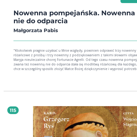
Nowenna pompejańska. Nowenna
nie do odparcia
Małgorzata Pabis
"Ktokolwiek pragnie uzyskać u Mnie względy, powinien odprawić trzy nowenny
różańcowe z prośbą i trzy nowenny z podziękowaniem z takimi słowami objawiła się
Maryja nieuleczalnie chorej Fortunacie Agrelli. Od tego czasu nowenna pompe
zwana też nowenną nie do odparcia stała się modlitwą różańcową dla każdego, kto
chce w szczególny sposób złożyć Matce Bożej dziękczynienie i wyprosić potrze
łaski. Pragniemy przybliżyć wszystkim czcicielom Maryi historię powstania tej 
oraz wskazać, jak ją odmawiać.
115