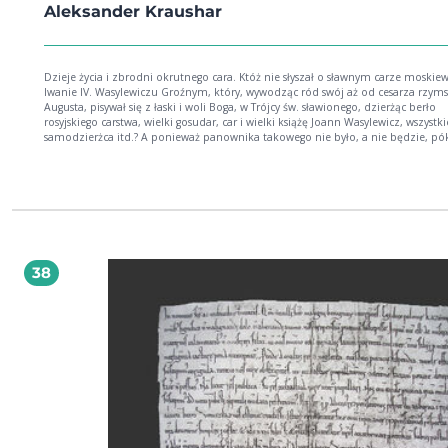
Aleksander Kraushar
Dzieje życia i zbrodni okrutnego cara. Któż nie słyszał o sławnym carze moskie
Iwanie IV. Wasylewiczu Groźnym, który, wywodząc ród swój aż od cesarza rzym
Augusta, pisywał się z łaski i woli Boga, w Trójcy św. sławionego, dzierżąc berło
rosyjskiego carstwa, wielki gosudar, car i wielki książę Joann Wasylewicz, wszystki
samodzierżca itd.? A ponieważ panownika takowego nie było, a nie będzie, pók
światem, przeto nie żal kreślić tu, jakim to istnie, bieluchnym kruczkiem, był 
etot nastajaszczoj maładjec.
38