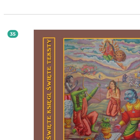
największego jeszcze wówczas państwa europejskiego, bynajmniej nie myślał o
jakby to państwo wzmocnić, lecz już przymierzał się do tego, by ościenne kraje
wespół z nim, dokonały rozbioru Polski, której kawał chciał przyłączyć do Sakso
Wówczas się to jeszcze nie udało, ale znakomicie przygotowało grunt. Król alko
żarłok i niebywały rozpustnik myślał wyłącznie o własnych przyjemnościach. Ra
nie wyszukanych, o pijackich i seksualnych orgiach, a prócz nich jeszcze o taje
okultyzmu, alchemii, czarów, tajnych lóż i stowarzyszeń. Bo wiek XVIII bynajmni
35
był wiekiem oświecenia, a jakiegoś ogłupienia potężnego rządców tego świata.
Czytając tę książeczkę, będzie można się dowiedzieć, jak król się zabawiał, jak
zabawiało się jego otoczenie i jak knuto przeciwko Polsce. Sczezł marnie, a um
w Warszawie, rozpaczał, że żył przez wszystkie swoje lata w grzechu.