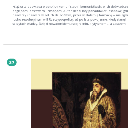
Książka ta opowiada o polskich komunistach i komunistkach: o ich doświadcze
poglądach, postawach i emocjach. Autor śledzi losy ponaddwustuosobowej gr
działaczy i działaczek od ich dzieciństwa, przez wieloletnią formację w nielega
ruchu rewolucyjnym w II Rzeczypospolitej, aż po lata powojenne, kiedy stanęli 
szczytach władzy. Dzięki nowatorskiemu spojrzeniu, krytycznemu, a zarazem
empatycznemu, uchwycona zostaje wielość ,,osobistych komunizmów" i
mechanizmy ich ujednolicania, biograficzne zerwania i ciągłości, emancypacyj
marzenia i afirmacja przemocy. Praca Łukasza Bertrama otwiera drogę ku
nowatorskim badaniom potężnego ruchu politycznego, jakim był komunizm, 
stanowi wzorzec dla refleksji nad partiami komunistycznymi w całym regionie.
Pokazuje, że formacja ta nie była historyczną groteską, lecz oferowała odpowie
napięcia społeczne związane m.in.. Z nowoczesnością. Jest to nie tylko histori
politycznego, lecz także socjologiczna historia emocji: niepewności, lęku,
37
resentymentu. Prof.. Padraic Kenney, Indiana University Książka ta jest opracowaniem
niezwykłym z wielu względów. Autor łączy metody socjologiczne ze skrupulatn
analizą źródeł historycznych, a podjąwszy tak trudny temat, powstrzymuje się 
łatwych osądów i konkluzji, zachęca natomiast do ich niuansowania. Potrafi z
stawiać tezy odważne, wręcz drażniące - jak wtedy, gdy zestawia komunistów z
bohaterami Rodowodów niepokornych. Prof.. Andrzej Friszke, Instytut Studiów
Politycznych PAN Łukasz Bertram dzieli się z nami pomysłowo skonceptualizowaną
wiedzą na temat polskich komunistów kierujących partią i rządzących państw
pierwszych latach powojennych. Odkrywa, z jakich środowisk się wywodzili, jak
książki czytali i z kim się przyjaźnili, przywraca też wagę zatartego w ostatnich
dekadach problemu rewolucji jako doświadczenia pokoleniowego. Otrzymali
jako czytelnicy portret wyjątkowy. Dr hab.. Eryk Krasucki, Uniwersytet Szczecińsk
Książka dofinansowana przez Instytut Studiów Społecznych im Profesor Robert
Zajonca UW, wydana wspólnie z Instytutem Studiów Politycznych PAN, we wspó
z Fundacją Kultura Liberalna. Książka zdobyła Nagrodę Historyczną "Polityki" 2023 w
kategorii "Prace naukowe".