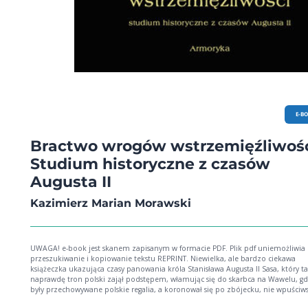
E-B
Bractwo wrogów wstrzemięźliwośc
Studium historyczne z czasów
Augusta II
Kazimierz Marian Morawski
UWAGA! e-book jest skanem zapisanym w formacie PDF. Plik pdf uniemożliwia
przeszukiwanie i kopiowanie tekstu REPRINT. Niewielka, ale bardzo ciekawa
książeczka ukazująca czasy panowania króla Stanisława Augusta II Sasa, który t
naprawdę tron polski zajął podstępem, włamując się do skarbca na Wawelu, gd
były przechowywane polskie regalia, a koronował się po zbójecku, nie wpuściw
Polski legalnie wybranego króla Franciszka Ludwika de Burbon. Chociaż stał się