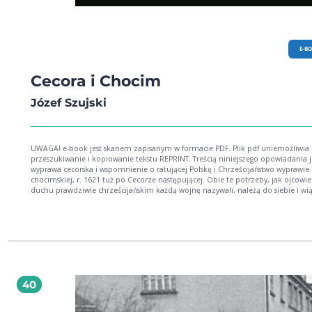
E-B
Cecora i Chocim
Józef Szujski
UWAGA! e-book jest skanem zapisanym w formacie PDF. Plik pdf uniemożliwia
przeszukiwanie i kopiowanie tekstu REPRINT. Treścią niniejszego opowiadania j
wyprawa cecorska i wspomnienie o ratującej Polskę i Chrześcijaństwo wyprawie
chocimskiej, r. 1621 tuż po Cecorze następującej. Obie te potrzeby, jak ojcowie
duchu prawdziwie chrześcijańskim każdą wojnę nazywali, należą do siebie i wią
z sobą, jak upadek i powstanie z upadku, rezultat grzechów i rezultat wejścia w
i poprawy. Na klęskę cecorską złożyło się wszystko złe w narodzie a odkupiciel
złego, stał się sędziwy hetman; na wyprawę chocimską, złożyło się wszystko dob
spieszące zupełnie w wielką próżnię, która się śmiercią wielkiego człowieka otw
Takiego następstwa dni pogodnych po burzach, jak w podniebiu naszym, tak i 
historii mamy nie mało. Tekst co prawda nie jest obszerny, ale bardzo interesuj
Polecamy miłośnikom naszych dziejów ojczystych.
40