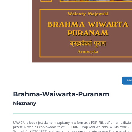
E-B
Brahma-Waiwarta-Puranam
Nieznany
UWAGA! e-book jest skanem zapisanym w formacie PDF. Plik pdf uniemożliwia
przeszukiwanie i kopiowanie tekstu REPRINT. Majewski Walenty, W. Majewski-
Skorochód (1764-1835), archiwista, historyk samouk, pierwszy w Polsce sanskryto