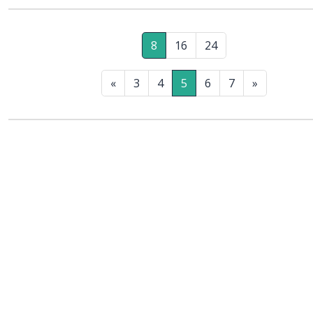
dopiero poza resortem bezpieczeństwa publicznego, np. Ludwik Sobolewski j
twórca potęgi klubu piłkarskiego Widzew Łódź.
8
16
24
«
3
4
5
6
7
»