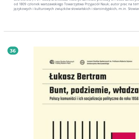
od 1809 członek warszawskiego Towarzystwa Przyjaciół Nauk; autor prac na te
językowych i kulturowych związków słowiańskich i staroindyjskich, m.in. Słowi
ich pobratymcach (1816) czy Gramatyki sanskrytu (1828), jak również tej publika
Brahma-Waiwarta-Puranam (1830). Oczywiście przez współczesnych akademick
naukowców był za swe poglądy wyśmiewany i poniżany, ponieważ owym uczo
nie mieściło się w głowach, że między Polakami a Hindusami może zachodzić
jakikolwiek związek, nie mówiąc już o pokrewieństwie. Tymczasem współczesn
badania genetyczne potwierdziły trafność poglądów Majewskiego, jednocześni
wykazując głupotę oraz ignorancję uczonych mężów. Publikacje Majewskiego s
wznawiane po raz pierwszy przez Wydawnictwo Armoryka od pierwszej połowy
36
wieku.