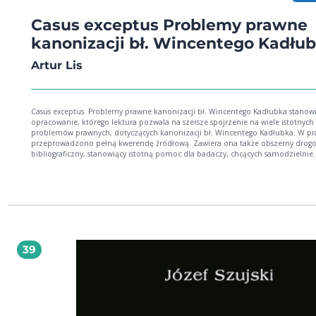
Casus exceptus Problemy prawne
kanonizacji bł. Wincentego Kadłu
Artur Lis
Casus exceptus. Problemy prawne kanonizacji bł. Wincente­go Kadłubka stanow
opracowanie, którego lektura pozwala na szersze spojrzenie na wiele istotnych
problemów prawnych, dotyczących kanonizacji bł. Wincentego Kadłubka. W pr
przeprowadzono pełną kwerendę źródłową. Zawiera ona także obszerny drog
bibliograficzny, stanowiący istotną pomoc dla badaczy, chcących samodzielnie
analizować źródła. Uporządkowany wykaz podstawowych informacji, które stały
podstawą do scharak­teryzowania dokumentów oraz procedury postępowania 
ewentualnej kanonizacji bł. Wincentego, pozwoli czytelniko­wi na kontrolowan
wywodów i przedstawionych wniosków.
39