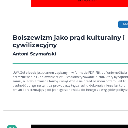
E-B
Bolszewizm jako prąd kulturalny i
cywilizacyjny
Antoni Szymański
UWAGA! e-book jest skanem zapisanym w formacie PDF. Plik pdf uniemożliwia
przeszukiwanie i kopiowanie tekstu Scharakteryzowanie ruchu, który bynajmni
zanikł, a jedynie zmienił formę i wciąż dzieje się przed naszymi oczami jest tru
trudność polega na tym, że prowodyrzy tegoż ruchu dokonują nieraz karkoło
zmian i przerzucają się od jednego stanowiska do innego ze względów polityc
lub oportunistycznych. Trzeba więc zwrócić uwagę na to, co jest istotne, a pomi
co ma charakter oportunistyczny i koniunkturalny, co bywa wywołane bieżącą
polityką i bieżącymi potrzebami. Na czym polega istotny nurt myśli i praktyki
bolszewickiej i, ogólnie, lewackiej oto pytanie, na które książka niniejsza pragni
odpowiedzieć.