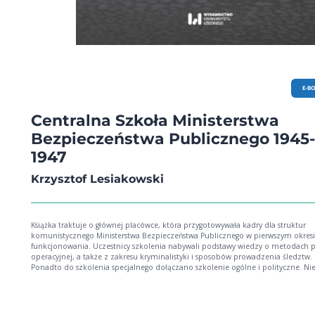
E-B
Centralna Szkoła Ministerstwa
Bezpieczeństwa Publicznego 1945-
1947
Krzysztof Lesiakowski
Książka traktuje o głównej placówce, która przygotowywała kadry dla struktur
komunistycznego Ministerstwa Bezpieczeństwa Publicznego w pierwszym okresi
funkcjonowania. Uczestnicy szkolenia nabywali podstawy wiedzy o metodach p
operacyjnej, a także z zakresu kryminalistyki i sposobów prowadzenia śledztw.
Ponadto do szkolenia specjalnego dołączano szkolenie ogólne i polityczne. Ni
absolwenci CS MBP wkrótce po ukończeniu kursu obejmowali stanowiska
kierownicze. Najbardziej znanymi słuchaczami tej szkoły byli m.in. przyszły
wiceminister w MSW Ryszard Matejewski i Władysław Pożoga – I zastępca ministr
spraw wewnętrznych. Zdarzało się również, że kursanci prawdziwą karierę zrobi