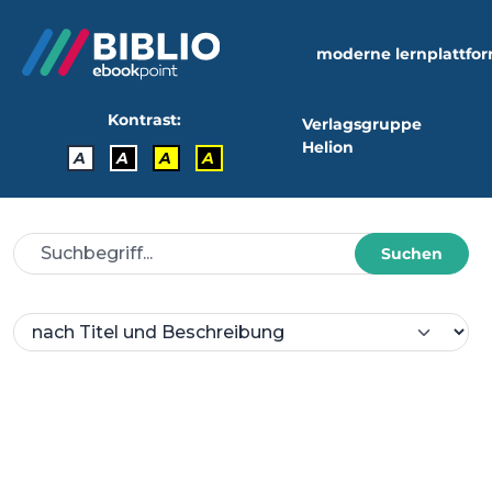
moderne lernplattfo
Kontrast:
Verlagsgruppe
Helion
A
A
A
A
Suchen