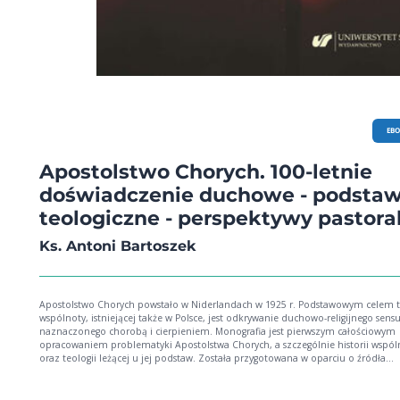
EB
Apostolstwo Chorych. 100-letnie
doświadczenie duchowe - podsta
teologiczne - perspektywy pastora
Ks. Antoni Bartoszek
Apostolstwo Chorych powstało w Niderlandach w 1925 r. Podstawowym celem t
wspólnoty, istniejącej także w Polsce, jest odkrywanie duchowo-religijnego sensu
naznaczonego chorobą i cierpieniem. Monografia jest pierwszym całościowym
opracowaniem problematyki Apostolstwa Chorych, a szczególnie historii wspól
oraz teologii leżącej u jej podstaw. Została przygotowana w oparciu o źródła
niderlandzkie, polskie i francuskie. Udowadnia, że rozpoznanie sensu cierpieni
następuje nieraz po dłuższej wewnętrznej walce, ma dla człowieka chorego wie
znaczenie: przestaje być jedynie biernym odbiorcą opieki, a staje się aktywnym