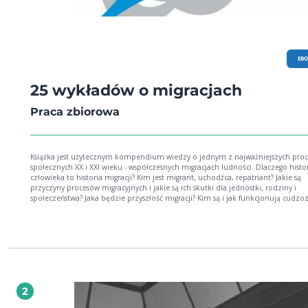
EB
25 wykładów o migracjach
Praca zbiorowa
Książka jest użytecznym kompendium wiedzy o jednym z najważniejszych pro
społecznych XX i XXI wieku - współczesnych migracjach ludności. Dlaczego histo
człowieka to historia migracji? Kim jest migrant, uchodźca, repatriant? Jakie są
przyczyny procesów migracyjnych i jakie są ich skutki dla jednostki, rodziny i
społeczeństwa? Jaka będzie przyszłość migracji? Kim są i jak funkcjonują cudzo
w Polsce? Dlaczego migranci są populacją trudną do zbadania? Na te i wiele innych
ważnych pytań odpowiadają w prezentowanej pracy specjaliści z różnych dyscyp
naukowych, m.in.: demografii, socjologii, ekonomii, nauk politycznych, prawa,
historii, geografii i antropologii. Jako podstawowe kompendium wiedzy o wszelkich
zjawiskach i procesach dotyczących przeszłych, teraźniejszych i przyszłych migra
niniejsza książka znajdzie czytelników wśród osób zawodowo zajmujących się 
problematyką, lecz z uwagi na przystępny język zainteresuje z pewnością takż
spoza świata nauki. z recenzji dr hab. Marii Zielińskiej, prof. UZ Cechą dobrego
2
wykładu (z którym mamy tu do czynienia) jest jego treściwość połączona ze
zwięzłością. (...) Sprawiło to, że przygotowane zostało obszerne i poważne