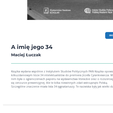
EB
A imię jego 34
Maciej Łuczak
Książka wydana wspólnie z Instytutem Studiów Politycznych PAN Książka opowiada o
kilkuzdaniowym liście 34 intelektualistów do premiera Józefa Cyrankiewicza. 
nim była o ograniczeniach papieru na wydawnictwa literackie oraz o rozszerzaj
się cenzurze prewencyjnej. Ale te kilka niewinnych zdań wstrząsnęło Polską.
Szczególne znaczenie miała lista 34 sygnatariuszy. Te nazwiska były jak wielki 
ostrzegawczy. List 34 był czymś niezwykłym w biografii mojego pokolenia. Był t
pierwszy publiczny znak sprzeciwu wobec polityki postępującej zamordyzacji.
Rozmawialiśmy o nim z fascynacją i podziwem, ponieważ list był sygnałem, że
sprzeciw jest możliwy; że cenzurę i jej niszczycielskie rezultaty można nazywać
imieniu. Adam Michnik Jedną z konsekwencji wystosowania Listu 34 były procesy
Melchiora Wańkowicza i Jana Nepomucena Millera, a także wszczęcie śledztwa
przeciwko Januaremu Grzędzińskiemu oraz Stanisławowi Catowi-Mackiewiczow