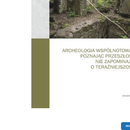
przemyślenia zasadniczych cech i sposobów funkcjonowania całej dyscypliny - j
celów, zadań, priorytetów oraz zobowiązań. fragment Wstępu Archeologia
współczesności - określana w literaturze anglojęzycznej jako archaeology of the
contemporary past, archaeology of the recent past czy archaeology of the presen
interdyscyplinarny nurt badawczy, którego przedmiot zainteresowań stanowią:
szeroko rozumiana współczesność (głównie wieki XX i XXI), jej materialne pozos
i przekształcenia krajobrazów kulturowych. W zakres jej zainteresowań wchodz
wszelkie formy kultury materialnej, które powstały w ostatnich dziesięcioleciach
nawet latach. Celami archeologii współczesności są odkrywanie, dokumentowan
interpretacja tychże śladów, aby zrozumieć różne aspekty życia i społeczeństwa
nieodległej przeszłości. fragment Wstępu
EB