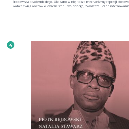
środowiska akademickiego. Ukazano w niej także mechanizmy represji stosow
wobec związkowców w okresie stanu wojennego, zwłaszcza liczne internowania
Podstawą analiz były materiały prywatne (głównie korespondencja) i dokument
zachowane w Komisji Zakładowej, a także przekazy prasowe (w tym wywiady) i
opracowania dotyczące dziejów Uniwersytetu Śląskiego. Genezę NSZZ „Solidar
Uniwersytecie Śląskim przedstawiono w kontekście wydarzeń krajowych. Ponad
opisano aktualną organizację Związku i jego funkcjonowanie w latach 1989–20
4