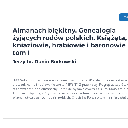
EB
Almanach błękitny. Genealogia
żyjących rodów polskich. Książęta,
kniaziowie, hrabiowie i baronowie 
tom I
Jerzy hr. Dunin Borkowski
UWAGA! e-book jest skanem zapisanym w formacie PDF. Plik pdf uniemożliwia
przeszukiwanie i kopiowanie tekstu REPRINT. Z przemowy: Pragnąć zastąpić tak
rozpowszechnione Almanachy Gotajskie wydawnictwem polskim, ułożyłem nini
Almanach błękitny, który zawiera na sposób ogólnoeuropejski zestawienie cz
żyjących utytułowanych rodzin polskich. Chociaż w Polsce tytuły nie miały właśc
urzędowego znaczenia, a nawet używanie ich kilku konstytucjami wprost było
zabronione, jednak gdy obecnie większa część wybitniejszych rodzin polskich
otrzymała tytuły honorowe, przeto w zestawieniu są one uwzględnione. Za pol
bowiem czasów znaczenie rodziny nie w tytule, ale w ilości senatorów po najwi
części spoczywało. Dlatego też oznaczam gwiazdkami, a mianowicie jedną, ro
które wybitną odgrywały rolę w swojej prowincji czy województwie, dwoma rod
ogólnego znaczenia w całej Rzeczypospolitej, czyli magnackie...