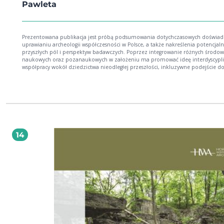
Pawleta
Prezentowana publikacja jest próbą podsumowania dotychczasowych doświad
uprawianiu archeologii współczesności w Polsce, a także nakreślenia potencjal
przyszłych pól i perspektyw badawczych. Poprzez integrowanie różnych środow
naukowych oraz pozanaukowych w założeniu ma promować ideę interdyscypli
współpracy wokół dziedzictwa nieodległej przeszłości, inkluzywne podejście d
oraz koncepcję nauki obywatelskiej. (...) archeologia współczesności, zwracając
uwagę na kulturę materialną niedawnej przeszłości i jej miejsce w teraźniejszoś
oraz złożone relacje, jakie to generuje, ma szansę rozwinąć się w naukę, która
skutecznie będzie także podejmować problemy i wyzwania istotne dla współc
i przyszłego społeczeństwa, stając się archeologią XXI w., archeologią (dla) naszy
czasów. Wierzymy, że przed archeologią rysuje się tym samym duża szansa stani
ważnym głosem w debatach toczonych we współczesnej humanistyce, przez c
ona poszerzyć i rozbudować swą szczególną pozycję, jaką zajmuje wśród dyscy
14
badających przeszłość. fragment Wstępu Czytelnik otrzymuje książkę z zakresu
archeologii współczesności, będącą swoistą jej diagnozą w ostatnich dwudziest
latach, zwłaszcza w Polsce. Ukazany został także kontekst jej rozwoju i dynami
przemian. Archeologia ta stara się przebić wśród "klasycznych" działów archeolo
czyni z determinacją, z pewnym trudem, ale i z sukcesem. Perspektywa minio
dwóch dekad pozwala Autorom publikacji na podjęcie próby nakreślenia jej
najbliższych perspektyw rozwoju i kierunków, w jakich zapewne będzie zmierzał
recenzji prof. dr hab. Danuty Minty-Tworzowskiej (...) archeologia współczesności
stanowi nową i atrakcyjną formę partycypacji w kulturze, która może stać się ins
dla wypracowania nowej formuły uprawiania archeologii, zrywającej z instytucj
doxa, oraz jej adekwatnej obecności w przestrzeni publicznej (...). Archeologia
zajmująca się czasami nieodległej przeszłości generuje bowiem potrzebę