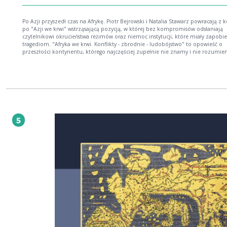
Po Azji przyszedł czas na Afrykę. Piotr Bejrowski i Natalia Stawarz powracają z kolejną
po "Azji we krwi" wstrząsającą pozycją, w której bez kompromisów odsłaniają
czytelnikowi okrucieństwa reżimów oraz niemoc instytucji, które miały zapobi
tragediom. "Afryka we krwi. Konflikty - zbrodnie - ludobójstwo" to opowieść o
przeszłości kontynentu, którego najczęściej zupełnie nie znamy i nie rozumie
jednak - trudne losy Afryki mają ogromny wpływ na naszą, europejską rzeczywis
W dobie globalnych napięć i rozgrywek światowych mocarstw pytanie o sytuację
stało się aktualne jak jeszcze nigdy wcześniej. Ten e-book jest podstawą do
zrozumienia jej geopolitycznej roli we współczesnym świecie. Autorzy przedstawiają
tragiczne historie ludzi uciskanych przez systemy i dyktatorów - zmuszanych d
niewolniczej pracy, popychanych do bratobójczych walk i pozostawianych sa
sobie w środku prawdziwego piekła na ziemi. W tej, często bezlitosnej, rzeczyw
rodziły się też jednak nadzieja na lepszą przyszłość i wola, by do niej dążyć wb
5
wszelkim przeciwnościom. E-book Piotra Bejrowskiego i Natalii Stawarz to także
świadectwo niezliczonych masowych zbrodni, jakie przetoczyły się przez afryka
kontynent. Zbrodni, o których nie wolno zapomnieć, a których mechanizmy n
pilnie studiować - aby już nigdy więcej się nie powtórzyły. Poznaj tajniki politycznych
rozgrywek, rozdzierających od wieków Afrykę; Zajrzyj za kulisy historii, o której głośno
się nie opowiada; Kup e-booka: "Afryka we krwi. Konflikty - zbrodnie - ludobójstwo"!
Piotr Bejrowski - absolwent historii i politologii na Uniwersytecie Gdańskim.
Współpracownik i wieloletni członek redakcji portalu Histmag.org. Autor
kilkudziesięciu recenzji i tekstów popularnonaukowych, publikowanych m.in. 
"Histmagu" "Nowych Książkach", Onet.pl i "Pomeranii". Natalia Stawarz - absolwentka
historii i archeologii, doktor archeologii w Instytucie Archeologii Uniwersytetu M
Kopernika w Toruniu, współpracowniczka i wieloletnia członkini redakcji porta
Histmag.org. Interesuje się historią i kulturą Dalekiego Wschodu, zwłaszcza Japo
zakres jej zainteresowań wchodzi również historia XX wieku oraz dzieje kultury
duchowej.