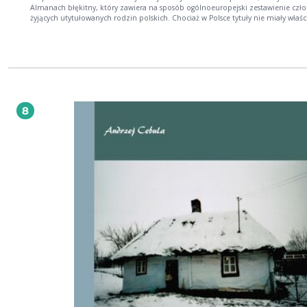
Almanach błękitny, który zawiera na sposób ogólnoeuropejski zestawienie cz
żyjących utytułowanych rodzin polskich. Chociaż w Polsce tytuły nie miały właśc
urzędowego znaczenia, a nawet używanie ich kilku konstytucjami wprost było
zabronione, jednak gdy obecnie większa część wybitniejszych rodzin polskich
otrzymała tytuły honorowe, przeto w zestawieniu są one uwzględnione. Za pol
bowiem czasów znaczenie rodziny nie w tytule, ale w ilości senatorów po najwi
części spoczywało. Dlatego też oznaczam gwiazdkami, a mianowicie jedną, ro
które wybitną odgrywały rolę w swojej prowincji czy województwie, dwoma rod
ogólnego znaczenia w całej Rzeczypospolitej, czyli magnackie...
8