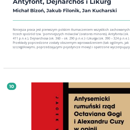
Antyfont, Dejnarchos i Likurg
Michał Bizoń, Jakub Filonik, Jan Kucharski
Niniejsza praca jest pierwszym polskim tłumaczeniem wszystkich zachowany
trzech spośród tzw. ‘pomniejszych mówców’ (oratores minores), Antyfonta (ok. 
411 p.n.e.), Dejnarchosa (ok. 360 – ok. 290 p.n.e.) i Likurga (ok. 390 – 324 p.n.e.).
Przekłady poprzedzone zostały obszernym wprowadzeniem (tak ogólnym, jak 
szczegółowymi, poprzedzającymi pojedyncze mowy) i opatrzone wyczerpując
komentarzem podejmującym kwestie tekstualne, stylistyczne, prawne, historyc
kulturowe.
10