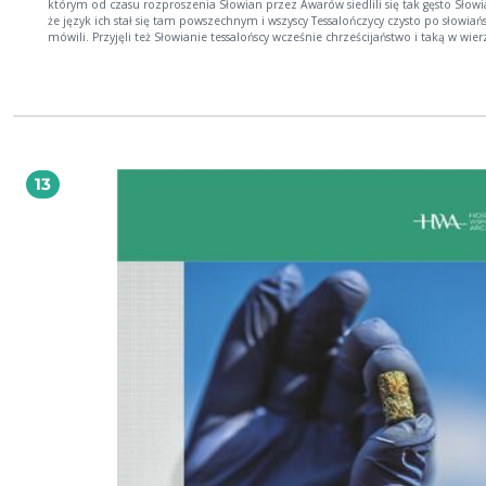
którym od czasu rozproszenia Słowian przez Awarów siedlili się tak gęsto Słowi
że język ich stał się tam powszechnym i wszyscy Tessalończycy czysto po słowiań
mówili. Przyjęli też Słowianie tessalońscy wcześnie chrześcijaństwo i taką w wier
odznaczali się gorliwością, że Tessalonika otrzymała od papieży zaszczytny
przydomek prawowiernej i już w VIII wieku wysłała apostołów do Bułgarów i dal
północ...
13