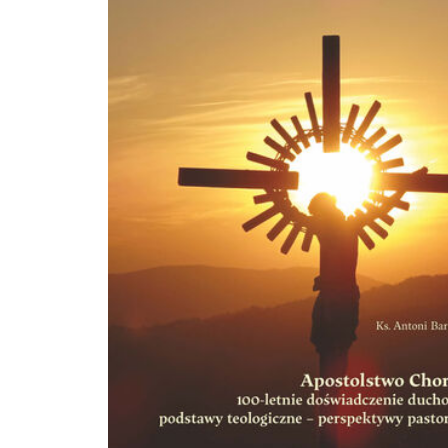
zainteresowanie polskiej prasy stosunki polsko-rumuńskie. Książkę zamyka rozd
przedstawiający upadek rządu i opinie polskie o jego całościowej działalności.