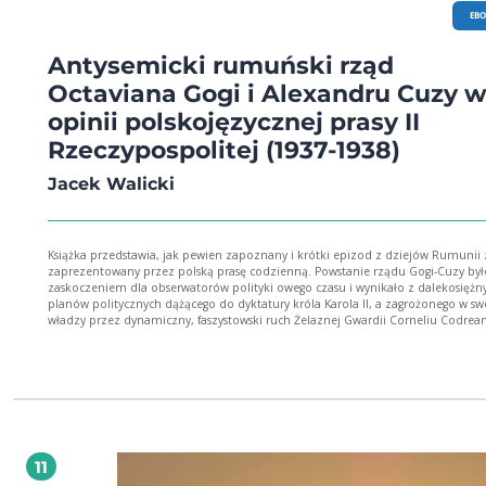
EB
Antysemicki rumuński rząd
Octaviana Gogi i Alexandru Cuzy 
opinii polskojęzycznej prasy II
Rzeczypospolitej (1937-1938)
Jacek Walicki
Książka przedstawia, jak pewien zapoznany i krótki epizod z dziejów Rumunii 
zaprezentowany przez polską prasę codzienną. Powstanie rządu Gogi-Cuzy był
zaskoczeniem dla obserwatorów polityki owego czasu i wynikało z dalekosiężn
planów politycznych dążącego do dyktatury króla Karola II, a zagrożonego w sw
władzy przez dynamiczny, faszystowski ruch Żelaznej Gwardii Corneliu Codrea
Sprawowanie rządów znalazło się w rękach innej, równie radykalnej, ale słabsze
skłóconej z Codreanu partii. Książka przedstawia obrazy wydarzeń w Rumunii, 
dla swych czytelników tworzyły dzienniki różnorakich opcji politycznych: od
socjalistycznego „Robotnika”, poprzez chadeckie „Polonię” i „Głos Narodu”, pr
„Kurier Warszawski”, do oenerowskiego „ABC” i konserwatywnego „Czasu”.
Uwzględniona jest również prasa obozu rządzącego („Gazeta Polska”) i polskoj
dzienniki żydowskie (np. „Nasz Przegląd”, „Nowy Dziennik”). Oprócz szczegóło
przedstawienia antysemickiej polityki rządu – stanowiącej oś jego działania – w
11
publikacji omówiono też inne zagadnienia działalności gabinetu Gogi-Cuzy, tak
polityka wewnętrzna, polityka zagraniczna czy też budzące zrozumiałe