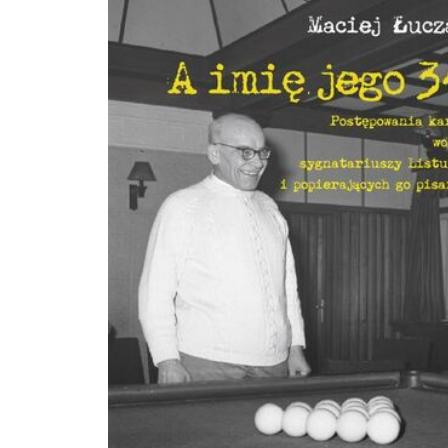
kompendium wiedzy z zakresu migracji, bardzo potrzebne na polskim rynku
wydawniczym. Nie ulega też wątpliwości, że otrzymana publikacja, gromadząc
rzetelną wiedzę z wielu dyscyplin, będzie jedną z ważniejszych w dostępnej
literaturze przedmiotu. z recenzji prof. dr hab. Krystyny Romaniszyn