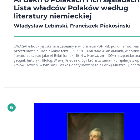
Lista władców Polaków według
literatury niemieckiej
Władysław Łebiński, Franciszek Piekosiński
UWAGA! e-book jest skanem zapisanym w formacie PDF. Plik pdf uniemożliwia
przeszukiwanie i kopiowanie tekstu REPRINT. Abu 'Abd Allah al-Bakri, w polskie
literaturze często jako Al Bekri (ur. ok. 1014 w Huelva, zm. 1094) hiszpańsko-ar
geograf, historyk i filolog. W swej Księdze dróg i królestw zawarł kompilację z o
krajów Słowian, w tym kraju M'ško (identyfikowanego z Polską Mieszka I), opart
relacji Ibrahima ibn Jakuba i dziełach Al-Masudiego. (z Wikipedii). Niniejsza pub
zawiera dwa opracowania dotyczące relacji Al Bakriego pióra Władysław Łebińsk
Franciszek Piekosińskiego. Dodatkowo na końcu książeczki umieszczono spis w
Polski opracowany przez Niemców i umieszczony w jednej z ich publikacji
naukowych. W spisie tym znajdują się imiona naszych panujących sprzed chrzt
mieszkowego, co może wskazywać na to, że nasze dzieje, dziś zwane bajeczny
doskonale znane na Zachodzie i wcale za bajeczne ich nie uznawano.
6