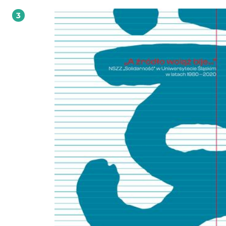
Właśnie te procesy oraz towarzyszący im kontekst polityczny stały się głównym
3
tematem książki Macieja Łuczaka. Umiejętne połączenie w niej perspektywy
historycznej, politologicznej i prawnej (...) umożliwiło kompleksowe i wszechst
zaprezentowanie zakresu podporządkowania wymiaru sprawiedliwości PRL
centralnemu ośrodkowi dyspozycji politycznej, tworzonemu przez I sekretarza
PZPR Władysława Gomułkę i jego najbliższe otoczenie. Prof. dr hab. Antoni Du
Maciej Łuczak odkrywa nowe, nieznane szerzej fakty, zarazem umieszcza całą 
w szerokim kontekście wewnętrznym i międzynarodowym. Za ważne uznałbym 
że jego książka ma w znacznym stopniu charakter interdyscyplinarny, jest inter
i pożyteczna zarówno dla historyków, jak i prawników, politologów, socjologów.
dr hab. Jerzy Eisler