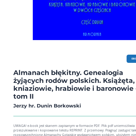
EB
Almanach błękitny. Genealogia
żyjących rodów polskich. Książęta,
kniaziowie, hrabiowie i baronowie 
tom II
Jerzy hr. Dunin Borkowski
UWAGA! e-book jest skanem zapisanym w formacie PDF. Plik pdf uniemożliwia
przeszukiwanie i kopiowanie tekstu REPRINT. Z przemowy: Pragnąć zastąpić tak
rozpowszechnione Almanachy Gotajskie wydawnictwem polskim, ułożyłem nini