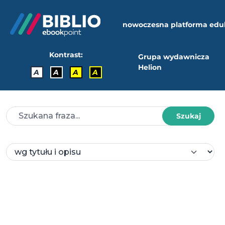
nowoczesna platforma edu
Kontrast:
Grupa wydawnicza
Helion
A
A
A
A
Szukaj