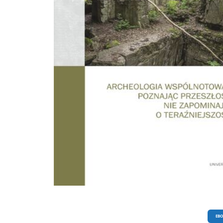
przemyślenia zasadniczych cech i sposobów funkcjonowania całej dyscypliny - j
celów, zadań, priorytetów oraz zobowiązań. fragment Wstępu Archeologia
współczesności - określana w literaturze anglojęzycznej jako archaeology of the
contemporary past, archaeology of the recent past czy archaeology of the presen
interdyscyplinarny nurt badawczy, którego przedmiot zainteresowań stanowią:
szeroko rozumiana współczesność (głównie wieki XX i XXI), jej materialne pozos
i przekształcenia krajobrazów kulturowych. W zakres jej zainteresowań wchodz
wszelkie formy kultury materialnej, które powstały w ostatnich dziesięcioleciach
nawet latach. Celami archeologii współczesności są odkrywanie, dokumentowan
interpretacja tychże śladów, aby zrozumieć różne aspekty życia i społeczeństwa
nieodległej przeszłości. fragment Wstępu
EB