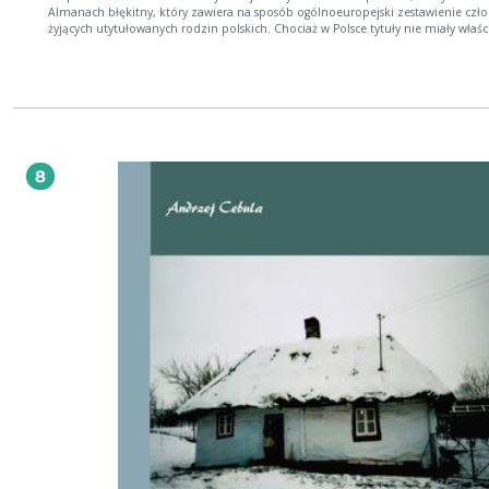
Almanach błękitny, który zawiera na sposób ogólnoeuropejski zestawienie cz
żyjących utytułowanych rodzin polskich. Chociaż w Polsce tytuły nie miały właśc
urzędowego znaczenia, a nawet używanie ich kilku konstytucjami wprost było
zabronione, jednak gdy obecnie większa część wybitniejszych rodzin polskich
otrzymała tytuły honorowe, przeto w zestawieniu są one uwzględnione. Za pol
bowiem czasów znaczenie rodziny nie w tytule, ale w ilości senatorów po najwi
części spoczywało. Dlatego też oznaczam gwiazdkami, a mianowicie jedną, ro
które wybitną odgrywały rolę w swojej prowincji czy województwie, dwoma rod
ogólnego znaczenia w całej Rzeczypospolitej, czyli magnackie...
8