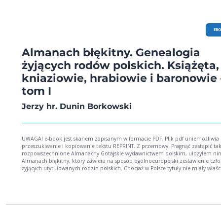
EB
Almanach błękitny. Genealogia
żyjących rodów polskich. Książęta,
kniaziowie, hrabiowie i baronowie 
tom I
Jerzy hr. Dunin Borkowski
UWAGA! e-book jest skanem zapisanym w formacie PDF. Plik pdf uniemożliwia
przeszukiwanie i kopiowanie tekstu REPRINT. Z przemowy: Pragnąć zastąpić tak
rozpowszechnione Almanachy Gotajskie wydawnictwem polskim, ułożyłem nini
Almanach błękitny, który zawiera na sposób ogólnoeuropejski zestawienie cz
żyjących utytułowanych rodzin polskich. Chociaż w Polsce tytuły nie miały właśc
urzędowego znaczenia, a nawet używanie ich kilku konstytucjami wprost było
zabronione, jednak gdy obecnie większa część wybitniejszych rodzin polskich
otrzymała tytuły honorowe, przeto w zestawieniu są one uwzględnione. Za pol
bowiem czasów znaczenie rodziny nie w tytule, ale w ilości senatorów po najwi
części spoczywało. Dlatego też oznaczam gwiazdkami, a mianowicie jedną, ro
które wybitną odgrywały rolę w swojej prowincji czy województwie, dwoma rod
ogólnego znaczenia w całej Rzeczypospolitej, czyli magnackie...