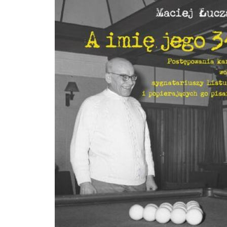
kompendium wiedzy z zakresu migracji, bardzo potrzebne na polskim rynku
wydawniczym. Nie ulega też wątpliwości, że otrzymana publikacja, gromadząc
rzetelną wiedzę z wielu dyscyplin, będzie jedną z ważniejszych w dostępnej
literaturze przedmiotu. z recenzji prof. dr hab. Krystyny Romaniszyn