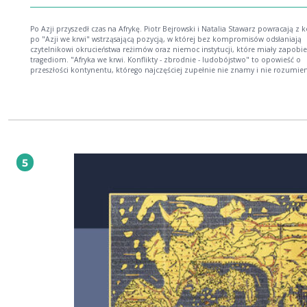
Po Azji przyszedł czas na Afrykę. Piotr Bejrowski i Natalia Stawarz powracają z kolejną
po "Azji we krwi" wstrząsającą pozycją, w której bez kompromisów odsłaniają
czytelnikowi okrucieństwa reżimów oraz niemoc instytucji, które miały zapobi
tragediom. "Afryka we krwi. Konflikty - zbrodnie - ludobójstwo" to opowieść o
przeszłości kontynentu, którego najczęściej zupełnie nie znamy i nie rozumie
jednak - trudne losy Afryki mają ogromny wpływ na naszą, europejską rzeczywis
W dobie globalnych napięć i rozgrywek światowych mocarstw pytanie o sytuację
stało się aktualne jak jeszcze nigdy wcześniej. Ten e-book jest podstawą do
zrozumienia jej geopolitycznej roli we współczesnym świecie. Autorzy przedstawiają
tragiczne historie ludzi uciskanych przez systemy i dyktatorów - zmuszanych d
niewolniczej pracy, popychanych do bratobójczych walk i pozostawianych sa
sobie w środku prawdziwego piekła na ziemi. W tej, często bezlitosnej, rzeczyw
rodziły się też jednak nadzieja na lepszą przyszłość i wola, by do niej dążyć wb
5
wszelkim przeciwnościom. E-book Piotra Bejrowskiego i Natalii Stawarz to także
świadectwo niezliczonych masowych zbrodni, jakie przetoczyły się przez afryka
kontynent. Zbrodni, o których nie wolno zapomnieć, a których mechanizmy n
pilnie studiować - aby już nigdy więcej się nie powtórzyły. Poznaj tajniki politycznych
rozgrywek, rozdzierających od wieków Afrykę; Zajrzyj za kulisy historii, o której głośno
się nie opowiada; Kup e-booka: "Afryka we krwi. Konflikty - zbrodnie - ludobójstwo"!
Piotr Bejrowski - absolwent historii i politologii na Uniwersytecie Gdańskim.
Współpracownik i wieloletni członek redakcji portalu Histmag.org. Autor
kilkudziesięciu recenzji i tekstów popularnonaukowych, publikowanych m.in. 
"Histmagu" "Nowych Książkach", Onet.pl i "Pomeranii". Natalia Stawarz - absolwentka
historii i archeologii, doktor archeologii w Instytucie Archeologii Uniwersytetu M
Kopernika w Toruniu, współpracowniczka i wieloletnia członkini redakcji porta
Histmag.org. Interesuje się historią i kulturą Dalekiego Wschodu, zwłaszcza Japo
zakres jej zainteresowań wchodzi również historia XX wieku oraz dzieje kultury
duchowej.