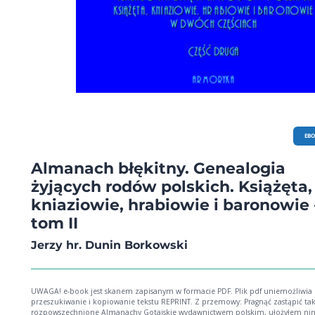
EB
Almanach błękitny. Genealogia
żyjących rodów polskich. Książęta,
kniaziowie, hrabiowie i baronowie 
tom II
Jerzy hr. Dunin Borkowski
UWAGA! e-book jest skanem zapisanym w formacie PDF. Plik pdf uniemożliwia
przeszukiwanie i kopiowanie tekstu REPRINT. Z przemowy: Pragnąć zastąpić tak
rozpowszechnione Almanachy Gotajskie wydawnictwem polskim, ułożyłem nini