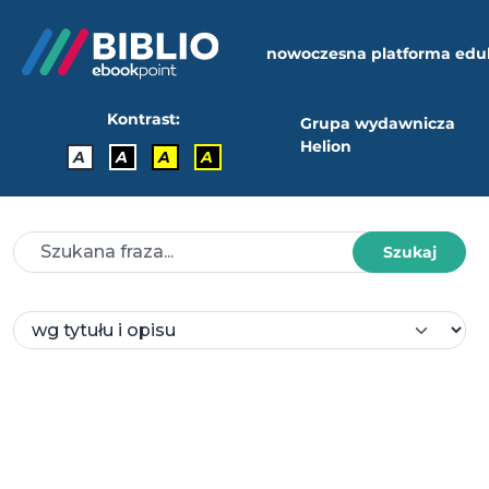
nowoczesna platforma edu
Kontrast:
Grupa wydawnicza
Helion
A
A
A
A
Szukaj