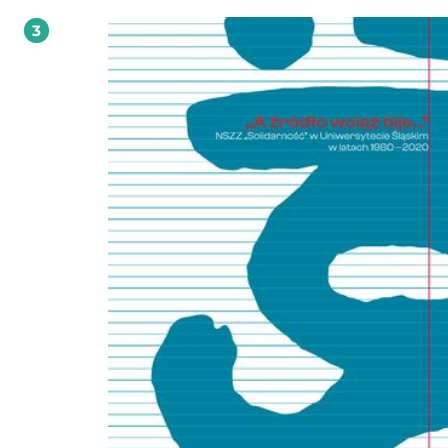
Właśnie te procesy oraz towarzyszący im kontekst polityczny stały się głównym
3
tematem książki Macieja Łuczaka. Umiejętne połączenie w niej perspektywy
historycznej, politologicznej i prawnej (...) umożliwiło kompleksowe i wszechst
zaprezentowanie zakresu podporządkowania wymiaru sprawiedliwości PRL
centralnemu ośrodkowi dyspozycji politycznej, tworzonemu przez I sekretarza
PZPR Władysława Gomułkę i jego najbliższe otoczenie. Prof. dr hab. Antoni Du
Maciej Łuczak odkrywa nowe, nieznane szerzej fakty, zarazem umieszcza całą 
w szerokim kontekście wewnętrznym i międzynarodowym. Za ważne uznałbym 
że jego książka ma w znacznym stopniu charakter interdyscyplinarny, jest inter
i pożyteczna zarówno dla historyków, jak i prawników, politologów, socjologów.
dr hab. Jerzy Eisler