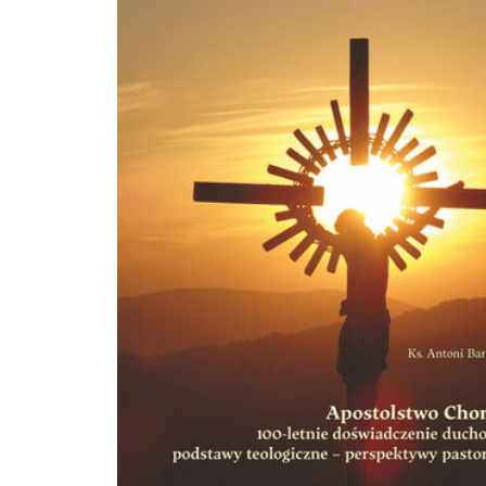
zainteresowanie polskiej prasy stosunki polsko-rumuńskie. Książkę zamyka rozd
przedstawiający upadek rządu i opinie polskie o jego całościowej działalności.