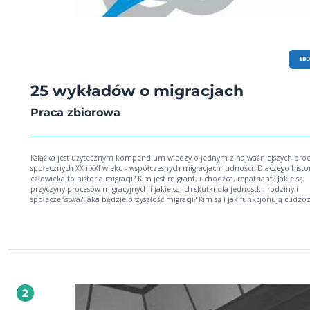
EB
25 wykładów o migracjach
Praca zbiorowa
Książka jest użytecznym kompendium wiedzy o jednym z najważniejszych pro
społecznych XX i XXI wieku - współczesnych migracjach ludności. Dlaczego histo
człowieka to historia migracji? Kim jest migrant, uchodźca, repatriant? Jakie są
przyczyny procesów migracyjnych i jakie są ich skutki dla jednostki, rodziny i
społeczeństwa? Jaka będzie przyszłość migracji? Kim są i jak funkcjonują cudzo
w Polsce? Dlaczego migranci są populacją trudną do zbadania? Na te i wiele innych
ważnych pytań odpowiadają w prezentowanej pracy specjaliści z różnych dyscyp
naukowych, m.in.: demografii, socjologii, ekonomii, nauk politycznych, prawa,
historii, geografii i antropologii. Jako podstawowe kompendium wiedzy o wszelkich
zjawiskach i procesach dotyczących przeszłych, teraźniejszych i przyszłych migra
niniejsza książka znajdzie czytelników wśród osób zawodowo zajmujących się 
problematyką, lecz z uwagi na przystępny język zainteresuje z pewnością takż
spoza świata nauki. z recenzji dr hab. Marii Zielińskiej, prof. UZ Cechą dobrego
2
wykładu (z którym mamy tu do czynienia) jest jego treściwość połączona ze
zwięzłością. (...) Sprawiło to, że przygotowane zostało obszerne i poważne