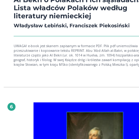
Lista władców Polaków według
literatury niemieckiej
Władysław Łebiński, Franciszek Piekosiński
UWAGA! e-book jest skanem zapisanym w formacie PDF. Plik pdf uniemożliwia
przeszukiwanie i kopiowanie tekstu REPRINT. Abu 'Abd Allah al-Bakri, w polskie
literaturze często jako Al Bekri (ur. ok. 1014 w Huelva, zm. 1094) hiszpańsko-ar
geograf, historyk i filolog. W swej Księdze dróg i królestw zawarł kompilację z o
krajów Słowian, w tym kraju M'ško (identyfikowanego z Polską Mieszka I), opart
relacji Ibrahima ibn Jakuba i dziełach Al-Masudiego. (z Wikipedii). Niniejsza pub
zawiera dwa opracowania dotyczące relacji Al Bakriego pióra Władysław Łebińsk
Franciszek Piekosińskiego. Dodatkowo na końcu książeczki umieszczono spis w
Polski opracowany przez Niemców i umieszczony w jednej z ich publikacji
naukowych. W spisie tym znajdują się imiona naszych panujących sprzed chrzt
mieszkowego, co może wskazywać na to, że nasze dzieje, dziś zwane bajeczny
doskonale znane na Zachodzie i wcale za bajeczne ich nie uznawano.
6