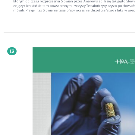
którym od czasu rozproszenia Słowian przez Awarów siedlili się tak gęsto Słowi
że język ich stał się tam powszechnym i wszyscy Tessalończycy czysto po słowiań
mówili. Przyjęli też Słowianie tessalońscy wcześnie chrześcijaństwo i taką w wier
odznaczali się gorliwością, że Tessalonika otrzymała od papieży zaszczytny
przydomek prawowiernej i już w VIII wieku wysłała apostołów do Bułgarów i dal
północ...
13