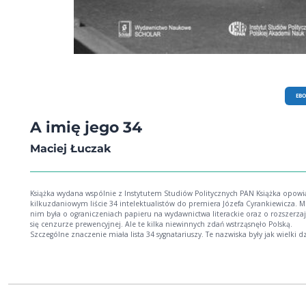
EB
A imię jego 34
Maciej Łuczak
Książka wydana wspólnie z Instytutem Studiów Politycznych PAN Książka opowiada o
kilkuzdaniowym liście 34 intelektualistów do premiera Józefa Cyrankiewicza. 
nim była o ograniczeniach papieru na wydawnictwa literackie oraz o rozszerzaj
się cenzurze prewencyjnej. Ale te kilka niewinnych zdań wstrząsnęło Polską.
Szczególne znaczenie miała lista 34 sygnatariuszy. Te nazwiska były jak wielki 
ostrzegawczy. List 34 był czymś niezwykłym w biografii mojego pokolenia. Był t
pierwszy publiczny znak sprzeciwu wobec polityki postępującej zamordyzacji.
Rozmawialiśmy o nim z fascynacją i podziwem, ponieważ list był sygnałem, że
sprzeciw jest możliwy; że cenzurę i jej niszczycielskie rezultaty można nazywać
imieniu. Adam Michnik Jedną z konsekwencji wystosowania Listu 34 były procesy
Melchiora Wańkowicza i Jana Nepomucena Millera, a także wszczęcie śledztwa
przeciwko Januaremu Grzędzińskiemu oraz Stanisławowi Catowi-Mackiewiczow