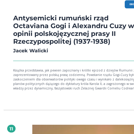
EB
Antysemicki rumuński rząd
Octaviana Gogi i Alexandru Cuzy 
opinii polskojęzycznej prasy II
Rzeczypospolitej (1937-1938)
Jacek Walicki
Książka przedstawia, jak pewien zapoznany i krótki epizod z dziejów Rumunii 
zaprezentowany przez polską prasę codzienną. Powstanie rządu Gogi-Cuzy był
zaskoczeniem dla obserwatorów polityki owego czasu i wynikało z dalekosiężn
planów politycznych dążącego do dyktatury króla Karola II, a zagrożonego w sw
władzy przez dynamiczny, faszystowski ruch Żelaznej Gwardii Corneliu Codrea
Sprawowanie rządów znalazło się w rękach innej, równie radykalnej, ale słabsze
skłóconej z Codreanu partii. Książka przedstawia obrazy wydarzeń w Rumunii, 
dla swych czytelników tworzyły dzienniki różnorakich opcji politycznych: od
socjalistycznego „Robotnika”, poprzez chadeckie „Polonię” i „Głos Narodu”, pr
„Kurier Warszawski”, do oenerowskiego „ABC” i konserwatywnego „Czasu”.
Uwzględniona jest również prasa obozu rządzącego („Gazeta Polska”) i polskoj
dzienniki żydowskie (np. „Nasz Przegląd”, „Nowy Dziennik”). Oprócz szczegóło
przedstawienia antysemickiej polityki rządu – stanowiącej oś jego działania – w
11
publikacji omówiono też inne zagadnienia działalności gabinetu Gogi-Cuzy, tak
polityka wewnętrzna, polityka zagraniczna czy też budzące zrozumiałe