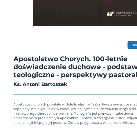
EB
Apostolstwo Chorych. 100-letnie
doświadczenie duchowe - podsta
teologiczne - perspektywy pastora
Ks. Antoni Bartoszek
Apostolstwo Chorych powstało w Niderlandach w 1925 r. Podstawowym celem t
wspólnoty, istniejącej także w Polsce, jest odkrywanie duchowo-religijnego sensu
naznaczonego chorobą i cierpieniem. Monografia jest pierwszym całościowym
opracowaniem problematyki Apostolstwa Chorych, a szczególnie historii wspól
oraz teologii leżącej u jej podstaw. Została przygotowana w oparciu o źródła
niderlandzkie, polskie i francuskie. Udowadnia, że rozpoznanie sensu cierpieni
następuje nieraz po dłuższej wewnętrznej walce, ma dla człowieka chorego wie
znaczenie: przestaje być jedynie biernym odbiorcą opieki, a staje się aktywnym