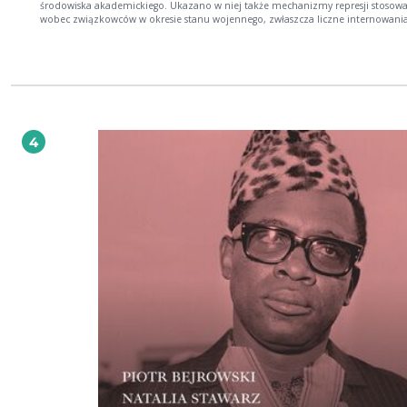
środowiska akademickiego. Ukazano w niej także mechanizmy represji stosow
wobec związkowców w okresie stanu wojennego, zwłaszcza liczne internowania
Podstawą analiz były materiały prywatne (głównie korespondencja) i dokument
zachowane w Komisji Zakładowej, a także przekazy prasowe (w tym wywiady) i
opracowania dotyczące dziejów Uniwersytetu Śląskiego. Genezę NSZZ „Solidar
Uniwersytecie Śląskim przedstawiono w kontekście wydarzeń krajowych. Ponad
opisano aktualną organizację Związku i jego funkcjonowanie w latach 1989–20
4