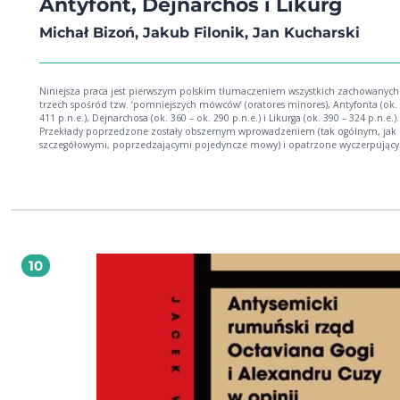
Antyfont, Dejnarchos i Likurg
Michał Bizoń, Jakub Filonik, Jan Kucharski
Niniejsza praca jest pierwszym polskim tłumaczeniem wszystkich zachowany
trzech spośród tzw. ‘pomniejszych mówców’ (oratores minores), Antyfonta (ok. 
411 p.n.e.), Dejnarchosa (ok. 360 – ok. 290 p.n.e.) i Likurga (ok. 390 – 324 p.n.e.).
Przekłady poprzedzone zostały obszernym wprowadzeniem (tak ogólnym, jak 
szczegółowymi, poprzedzającymi pojedyncze mowy) i opatrzone wyczerpując
komentarzem podejmującym kwestie tekstualne, stylistyczne, prawne, historyc
kulturowe.
10