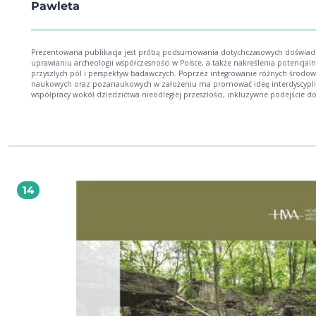
Pawleta
Prezentowana publikacja jest próbą podsumowania dotychczasowych doświad
uprawianiu archeologii współczesności w Polsce, a także nakreślenia potencjal
przyszłych pól i perspektyw badawczych. Poprzez integrowanie różnych środow
naukowych oraz pozanaukowych w założeniu ma promować ideę interdyscypli
współpracy wokół dziedzictwa nieodległej przeszłości, inkluzywne podejście d
oraz koncepcję nauki obywatelskiej. (...) archeologia współczesności, zwracając
uwagę na kulturę materialną niedawnej przeszłości i jej miejsce w teraźniejszoś
oraz złożone relacje, jakie to generuje, ma szansę rozwinąć się w naukę, która
skutecznie będzie także podejmować problemy i wyzwania istotne dla współc
i przyszłego społeczeństwa, stając się archeologią XXI w., archeologią (dla) naszy
czasów. Wierzymy, że przed archeologią rysuje się tym samym duża szansa stani
ważnym głosem w debatach toczonych we współczesnej humanistyce, przez c
ona poszerzyć i rozbudować swą szczególną pozycję, jaką zajmuje wśród dyscy
14
badających przeszłość. fragment Wstępu Czytelnik otrzymuje książkę z zakresu
archeologii współczesności, będącą swoistą jej diagnozą w ostatnich dwudziest
latach, zwłaszcza w Polsce. Ukazany został także kontekst jej rozwoju i dynami
przemian. Archeologia ta stara się przebić wśród "klasycznych" działów archeolo
czyni z determinacją, z pewnym trudem, ale i z sukcesem. Perspektywa minio
dwóch dekad pozwala Autorom publikacji na podjęcie próby nakreślenia jej
najbliższych perspektyw rozwoju i kierunków, w jakich zapewne będzie zmierzał
recenzji prof. dr hab. Danuty Minty-Tworzowskiej (...) archeologia współczesności
stanowi nową i atrakcyjną formę partycypacji w kulturze, która może stać się ins
dla wypracowania nowej formuły uprawiania archeologii, zrywającej z instytucj
doxa, oraz jej adekwatnej obecności w przestrzeni publicznej (...). Archeologia
zajmująca się czasami nieodległej przeszłości generuje bowiem potrzebę