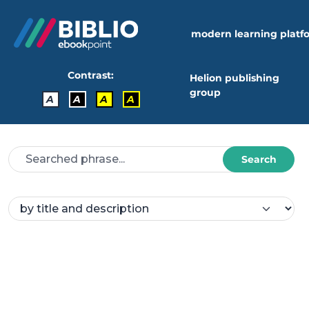
modern learning platf
Contrast:
Helion publishing
group
A
A
A
A
Search