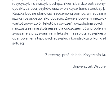
rusycystyki i slawistyki podręcznikiem, bardzo potrzebn
dydaktyce obu języków oraz w praktyce translatorskiej. […
Książka będzie stanowić nieocenioną pomoc w nauczani
języka rosyjskiego jako obcego. Zawiera bowiem niezwyk
wartościowy zbiór tekstów i ćwiczeń, uwzględniających
najczęstsze i najistotniejsze dla cudzoziemców problem
związane z przyswajaniem leksyki i frazeologii rosyjskiej o
opanowaniem typowych rosyjskich konstrukcji w konkret
sytuacji.
Z recenzji prof. dr. hab. Krzysztofa K
Uniwersytet Wrocła