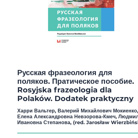
Русская фразеология для
поляков. Пратическое пособие.
Rosyjska frazeologia dla
Polaków. Dodatek praktyczny
Харри Вальтер, Валерий Михайлович Мокиенко
Елена Александровна Невзорова-Кмеч, Людми
Ивановна Степанова, (red. Jarosław Wierzbińs