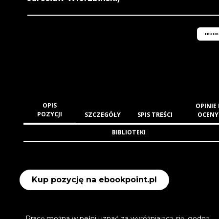
EBOOK
OPIS
OPINIE 
POZYCJI
SZCZEGÓŁY
SPIS TREŚCI
OCENY
BIBLIOTEKI
Kup pozycję na ebookpoint.pl
Pracę można w pełni uznać za wyróżniającą się, godną