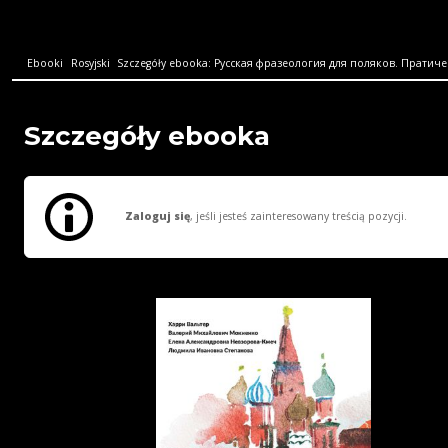
Ebooki
Rosyjski
Szczegóły ebooka: Русская фразеология для поляков. Пратичес
Szczegóły ebooka
Zaloguj się
, jeśli jesteś zainteresowany treścią pozycji.