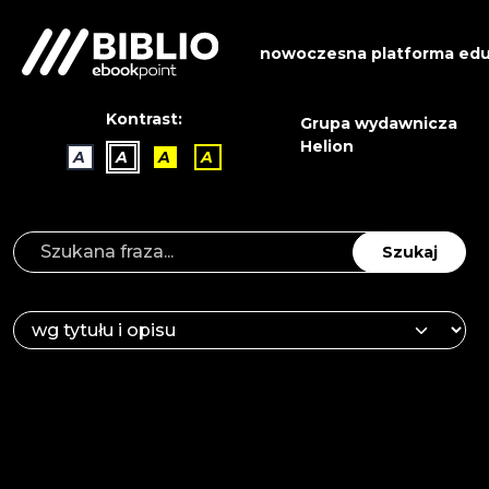
nowoczesna platforma edu
Kontrast:
Grupa wydawnicza
Helion
A
A
A
A
Szukaj