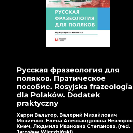
Русская фразеология для
поляков. Пратическое
пособие. Rosyjska frazeologia
dla Polaków. Dodatek
praktyczny
Харри Вальтер, Валерий Михайлович
Мокиенко, Елена Александровна Невзоров
Кмеч, Людмила Ивановна Степанова, (red.
Jarosław Wierzbiński)