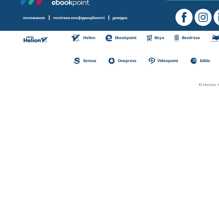
|
|
положення
політика конфіденційності
довідка
Helion
Ebookpoint
Beya
Bezdroza
Sensus
Onepress
Videopoint
Editio
© Helion 1