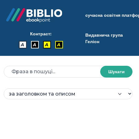
сучасна освітня платф
Контраст:
Видавнича група
Геліон
A
A
A
A
Шукати