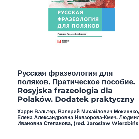
Русская фразеология для
поляков. Пратическое пособие.
Rosyjska frazeologia dla
Polaków. Dodatek praktyczny
Харри Вальтер, Валерий Михайлович Мокиенко
Елена Александровна Невзорова-Кмеч, Людми
Ивановна Степанова, (red. Jarosław Wierzbińs