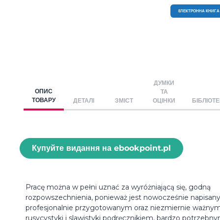
EЛЕКТРОННА КНИГА
ДУМКИ
ОПИС
ТА
ТОВАРУ
ДЕТАЛІ
ЗМІСТ
ОЦІНКИ
БІБЛІОТ
Купуйте видання на ebookpoint.pl
Pracę można w pełni uznać za wyróżniającą się, godną
rozpowszechnienia, ponieważ jest nowocześnie napisan
profesjonalnie przygotowanym oraz niezmiernie ważnym
rusycystyki i slawistyki podręcznikiem, bardzo potrzebn