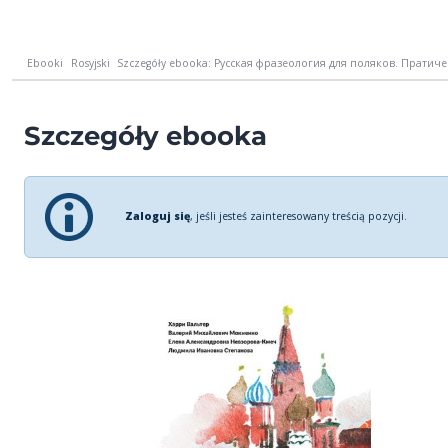
Ebooki
Rosyjski
Szczegóły ebooka: Русская фразеология для поляков. Пратичес
Szczegóły ebooka
Zaloguj się
, jeśli jesteś zainteresowany treścią pozycji.