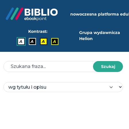
nowoczesna platforma edu
Kontrast:
Grupa wydawnicza
Helion
A
A
A
A
Szukaj