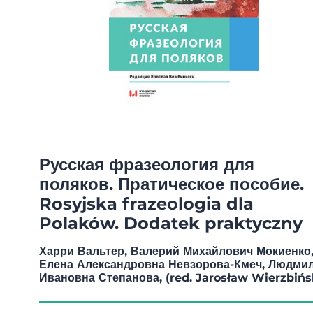
Русская фразеология для
поляков. Пратическое пособие.
Rosyjska frazeologia dla
Polaków. Dodatek praktyczny
Харри Вальтер, Валерий Михайлович Мокиенко
Елена Александровна Невзорова-Кмеч, Людми
Ивановна Степанова, (red. Jarosław Wierzbińs