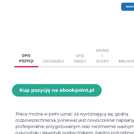
EBOOK
OPINIE
OPIS
SPIS
I
POZYCJI
SZCZEGÓŁY
TREŚCI
OCENY
BIBLIOT
Kup pozycję na ebookpoint.pl
Pracę można w pełni uznać za wyróżniającą się, godną
rozpowszechnienia, ponieważ jest nowocześnie napisan
profesjonalnie przygotowanym oraz niezmiernie ważnym
rusycystyki i slawistyki podręcznikiem, bardzo potrzebn