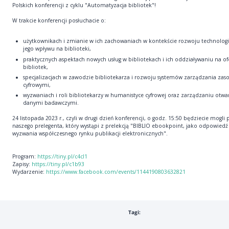
Polskich konferencji z cyklu "Automatyzacja bibliotek"!
W trakcie konferencji posłuchacie o:
użytkownikach i zmianie w ich zachowaniach w kontekście rozwoju technologi
jego wpływu na biblioteki,
praktycznych aspektach nowych usług w bibliotekach i ich oddziaływaniu na of
bibliotek,
specjalizacjach w zawodzie bibliotekarza i rozwoju systemów zarządzania za
cyfrowymi,
wyzwaniach i roli bibliotekarzy w humanistyce cyfrowej oraz zarządzaniu otwa
danymi badawczymi.
24 listopada 2023 r., czyli w drugi dzień konferencji, o godz. 15:50 będziecie mogli
naszego prelegenta, który wystąpi z prelekcją "BIBLIO ebookpoint, jako odpowiedź
wyzwania współczesnego rynku publikacji elektronicznych".
Program:
https://tiny.pl/c4cl1
Zapisy:
https://tiny.pl/c1b93
Wydarzenie:
https://www.facebook.com/events/1144190803632821
Tagi: