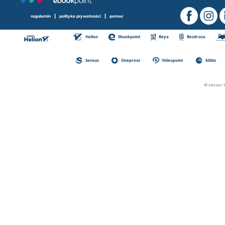
|
|
regulamin
polityka prywatności
pomoc
Helion
Ebookpoint
Beya
Bezdroza
Sensus
Onepress
Videopoint
Editio
© Helion 1