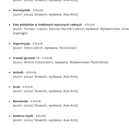
[autor: Juliusz Słowacki, wydawca: Avia Artis]
Horsztyński
- e-book
[autor: Juliusz Słowacki, wydawca: Avia Artis]
Etos polityków w kodeksach etycznych radnych
- e-book
[autor: Tomasz Czakon, Danuta Ślęczek-Czakon, wydawca: Wydawnictwo Uniwe
Śląskiego]
Hiperkryzje
- e-book
[autor: Steve Liebich, wydawca: Ebookowo]
Fraszki igraszki 11
- e-book
[autor: Witold Oleszkiewicz, wydawca: Wydawnictwo Psychoskok]
Anhelli
- e-book
[autor: Juliusz Słowacki, wydawca: Avia Artis]
Arab
- e-book
[autor: Juliusz Słowacki, wydawca: Avia Artis]
Beniowski
- e-book
[autor: Juliusz Słowacki, wydawca: Avia Artis]
Godzina myśli
- e-book
[autor: Juliusz Słowacki, wydawca: Avia Artis]