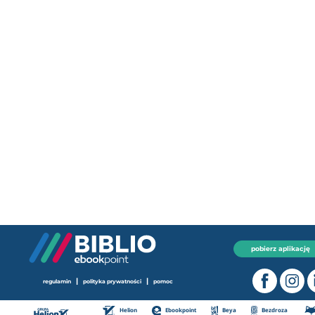
pobierz aplikację
|
|
regulamin
polityka prywatności
pomoc
Helion
Ebookpoint
Beya
Bezdroza