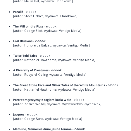
[autor: Melisa Bel, wydawca: Ebookowo]
Paraliż
- e-book
[autor: Steve Liebich, wydawca: Ebookowo]
The Mill on the Floss
- e-book
[autor: George Eliot, wydawca: Ventigo Media]
Lost Illusions
- e-book
[autor: Honoré de Balzac, wydawca: Ventigo Media]
Twice-Told Tales
- e-book
[autor: Nathaniel Hawthorne, wydawca: Ventigo Media]
A Diversity of Creatures
- e-book
[autor: Rudyard Kipling, wydawca: Ventigo Media]
The Great Stone Face and Other Tales of the White Mountains
- e-book
[autor: Nathaniel Hawthorne, wydawca: Ventigo Media]
Portret mężczyzny z rogiem kozła w tle
- e-book
[autor: Zdzich Wojtaś, wydawca: Wydawnictwo Psychoskok]
Jacques
- e-book
[autor: George Sand, wydawca: Ventigo Media]
Mathilde, Mémoires dune jeune femme
- e-book