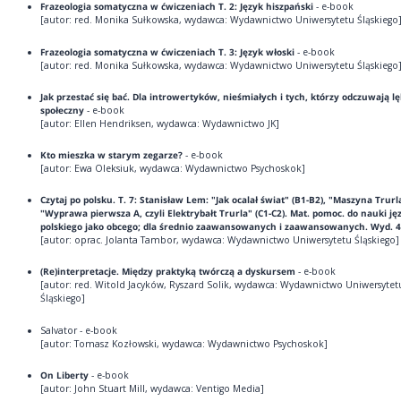
Frazeologia somatyczna w ćwiczeniach T. 2: Język hiszpański
- e-book
[autor: red. Monika Sułkowska, wydawca: Wydawnictwo Uniwersytetu Śląskiego
Frazeologia somatyczna w ćwiczeniach T. 3: Język włoski
- e-book
[autor: red. Monika Sułkowska, wydawca: Wydawnictwo Uniwersytetu Śląskiego
Jak przestać się bać. Dla introwertyków, nieśmiałych i tych, którzy odczuwają lę
społeczny
- e-book
[autor: Ellen Hendriksen, wydawca: Wydawnictwo JK]
Kto mieszka w starym zegarze?
- e-book
[autor: Ewa Oleksiuk, wydawca: Wydawnictwo Psychoskok]
Czytaj po polsku. T. 7: Stanisław Lem: "Jak ocalał świat" (B1-B2), "Maszyna Trurla
"Wyprawa pierwsza A, czyli Elektrybałt Trurla" (C1-C2). Mat. pomoc. do nauki ję
polskiego jako obcego; dla średnio zaawansowanych i zaawansowanych. Wyd. 4
[autor: oprac. Jolanta Tambor, wydawca: Wydawnictwo Uniwersytetu Śląskiego]
(Re)interpretacje. Między praktyką twórczą a dyskursem
- e-book
[autor: red. Witold Jacyków, Ryszard Solik, wydawca: Wydawnictwo Uniwersytet
Śląskiego]
Salvator - e-book
[autor: Tomasz Kozłowski, wydawca: Wydawnictwo Psychoskok]
On Liberty
- e-book
[autor: John Stuart Mill, wydawca: Ventigo Media]