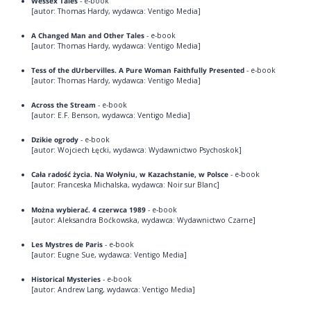
Wessex Tales
- e-book
[autor: Thomas Hardy, wydawca: Ventigo Media]
A Changed Man and Other Tales
- e-book
[autor: Thomas Hardy, wydawca: Ventigo Media]
Tess of the dUrbervilles. A Pure Woman Faithfully Presented
- e-book
[autor: Thomas Hardy, wydawca: Ventigo Media]
Across the Stream
- e-book
[autor: E.F. Benson, wydawca: Ventigo Media]
Dzikie ogrody
- e-book
[autor: Wojciech Łęcki, wydawca: Wydawnictwo Psychoskok]
Cała radość życia. Na Wołyniu, w Kazachstanie, w Polsce
- e-book
[autor: Franceska Michalska, wydawca: Noir sur Blanc]
Można wybierać. 4 czerwca 1989
- e-book
[autor: Aleksandra Boćkowska, wydawca: Wydawnictwo Czarne]
Les Mystres de Paris
- e-book
[autor: Eugne Sue, wydawca: Ventigo Media]
Historical Mysteries
- e-book
[autor: Andrew Lang, wydawca: Ventigo Media]