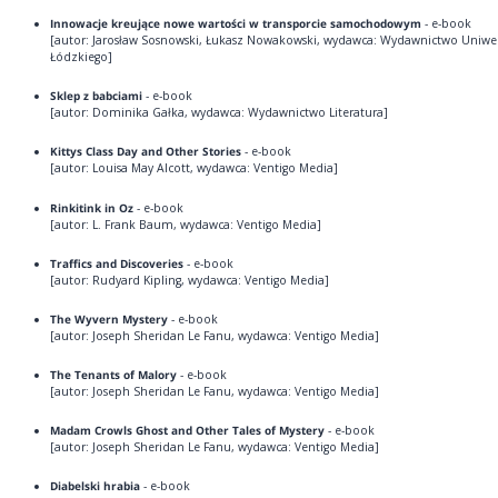
Innowacje kreujące nowe wartości w transporcie samochodowym
- e-book
[autor: Jarosław Sosnowski, Łukasz Nowakowski, wydawca: Wydawnictwo Uniwe
Łódzkiego]
Sklep z babciami
- e-book
[autor: Dominika Gałka, wydawca: Wydawnictwo Literatura]
Kittys Class Day and Other Stories
- e-book
[autor: Louisa May Alcott, wydawca: Ventigo Media]
Rinkitink in Oz
- e-book
[autor: L. Frank Baum, wydawca: Ventigo Media]
Traffics and Discoveries
- e-book
[autor: Rudyard Kipling, wydawca: Ventigo Media]
The Wyvern Mystery
- e-book
[autor: Joseph Sheridan Le Fanu, wydawca: Ventigo Media]
The Tenants of Malory
- e-book
[autor: Joseph Sheridan Le Fanu, wydawca: Ventigo Media]
Madam Crowls Ghost and Other Tales of Mystery
- e-book
[autor: Joseph Sheridan Le Fanu, wydawca: Ventigo Media]
Diabelski hrabia
- e-book