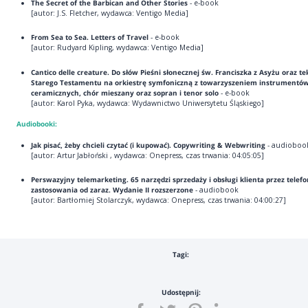
The Secret of the Barbican and Other Stories
- e-book
[autor: J.S. Fletcher, wydawca: Ventigo Media]
From Sea to Sea. Letters of Travel
- e-book
[autor: Rudyard Kipling, wydawca: Ventigo Media]
Cantico delle creature. Do słów Pieśni słonecznej św. Franciszka z Asyżu oraz t
Starego Testamentu na orkiestrę symfoniczną z towarzyszeniem instrumentó
ceramicznych, chór mieszany oraz sopran i tenor solo
- e-book
[autor: Karol Pyka, wydawca: Wydawnictwo Uniwersytetu Śląskiego]
Audiobooki:
Jak pisać, żeby chcieli czytać (i kupować). Copywriting & Webwriting
- audioboo
[autor: Artur Jabłoński , wydawca: Onepress, czas trwania: 04:05:05]
Perswazyjny telemarketing. 65 narzędzi sprzedaży i obsługi klienta przez telefo
zastosowania od zaraz. Wydanie II rozszerzone
- audiobook
[autor: Bartłomiej Stolarczyk, wydawca: Onepress, czas trwania: 04:00:27]
Tagi:
Udostępnij: