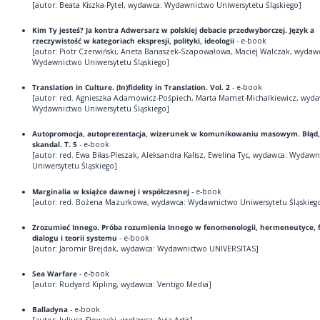
[autor: Beata Kiszka-Pytel, wydawca: Wydawnictwo Uniwersytetu Śląskiego]
Kim Ty jesteś? Ja kontra Adwersarz w polskiej debacie przedwyborczej. Język a
rzeczywistość w kategoriach ekspresji, polityki, ideologii
- e-book
[autor: Piotr Czerwiński, Aneta Banaszek-Szapowałowa, Maciej Walczak, wydaw
Wydawnictwo Uniwersytetu Śląskiego]
Translation in Culture. (In)fidelity in Translation. Vol. 2
- e-book
[autor: red. Agnieszka Adamowicz-Pośpiech, Marta Mamet-Michalkiewicz, wyda
Wydawnictwo Uniwersytetu Śląskiego]
Autopromocja, autoprezentacja, wizerunek w komunikowaniu masowym. Błąd, 
skandal. T. 5
- e-book
[autor: red. Ewa Biłas-Pleszak, Aleksandra Kalisz, Ewelina Tyc, wydawca: Wydaw
Uniwersytetu Śląskiego]
Marginalia w książce dawnej i współczesnej
- e-book
[autor: red. Bożena Mazurkowa, wydawca: Wydawnictwo Uniwersytetu Śląskieg
Zrozumieć Innego. Próba rozumienia Innego w fenomenologii, hermeneutyce, fi
dialogu i teorii systemu
- e-book
[autor: Jaromir Brejdak, wydawca: Wydawnictwo UNIVERSITAS]
Sea Warfare
- e-book
[autor: Rudyard Kipling, wydawca: Ventigo Media]
Balladyna
- e-book