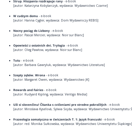
Strup. Hiszpania rozdrapuje rany
- e-book
[autor: Katarzyna Kobylarczyk, wydawca: Wydawnictwo Czarne]
W cudzym domu
- e-book
[autor: Hanna Cygler, wydawca: Dom Wydawniczy REBIS]
Nocny pociąg do Lizbony
- e-book
[autor: Pascal Mercier, wydawca: Noir sur Blanc]
Opowieści z ostatnich dni. Trylogia
- e-book
[autor: Oleg Pawłow, wydawca: Noir sur Blanc]
Tutu
- e-book
[autor: Barbara Gawryluk, wydawca: Wydawnictwo Literatura]
Szepty zębów. Wrona
- e-book
[autor: Margaret Owen, wydawca: Wydawnictwo JK]
Rewards and Fairies
- e-book
[autor: Rudyard Kipling, wydawca: Ventigo Media]
Uži si slovenčinu! Čítanka s cvičeniami pre stredne pokročilých
- e-book
[autor: Miroslava Kyseľová, Sylwia Sojda, wydawca: Wydawnictwo Uniwersytetu Ś
Frazeologia somatyczna w ćwiczeniach T. 1: Język francuski
- e-book
[autor: red. Monika Sułkowska, wydawca: Wydawnictwo Uniwersytetu Śląskiego