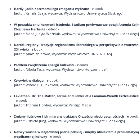
Hardy. Jacka Kaczmarskiego zmagania wybrane
- e-book
[autor: Kamila Czaja, wydawca: Wydawnictwo Uniwersytetu Śląskiego]
W poszukiwaniu harmonii istnienia. Studium porównawcze poezji Antonia Colin
Zbigniewa Herberta
- e-book
[autor: Maria Judyta Woźniak, wydawca: Wydawnictwo Uniwersytetu Łódzkiego]
Naród i regiony. Tradycje regionalizmu literackiego w perspektywie nowoczesno
XXI wiek)
- e-book
[autor: praca zbiorowa, wydawca: Wydawnictwo UNIVERSITAS]
Problem zwiększenia energii ludzkości
- e-book
[autor: Nikola Tesla, wydawca: Wydawnictwo Horyzont Idei]
Człowiek w dialogu
- e-book
[autor: Witold P. Glinkowski, wydawca: Wydawnictwo Uniwersytetu Łódzkiego]
Leviathan. Or, The Matter, Forme and Power of a Common-Wealth Ecclesiasticall
- e-book
[autor: Thomas Hobbes, wydawca: Ventigo Media]
Zmiany ilościowe i ich miara w traktacie O sześciu niedorzecznościach
- e-book
[autor: Elżbieta Jung, wydawca: Wydawnictwo Uniwersytetu Łódzkiego]
Nazwy własne w najnowszej prozie polskiej - między idiolektem a problematyką
współczesnej kultury
- e-book