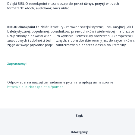
Dzięki BIBLIO ebookpoint masz dostęp do
ponad 60 tys. pozycji
w trzech
formatach:
ebook
,
audiobook
,
kurs video
.
BIBLIO ebookpoint
to zbiór literatury - zarówno specjalistycznej i edukacyjnej, jak i
beletrystycznej, popularnej, poradników, przewodników i wiele więcej - na bieżąco
uzupełniany o nowości w dniu ich wydania. Serwis służy poszerzaniu kompetencji
zawodowych i zdolności technicznych, a ponadto skierowany jest do czytelników 
zgłębiać swoje prywatne pasje i zainteresowania poprzez dostęp do literatury.
Zapraszamy!
Odpowiedzi na najczęściej zadawane pytania znajdują się na stronie
https://biblio.ebookpoint.pl/pomoc
Tagi:
Udostępnij: