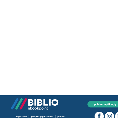
pobierz aplikację
|
|
regulamin
polityka prywatności
pomoc