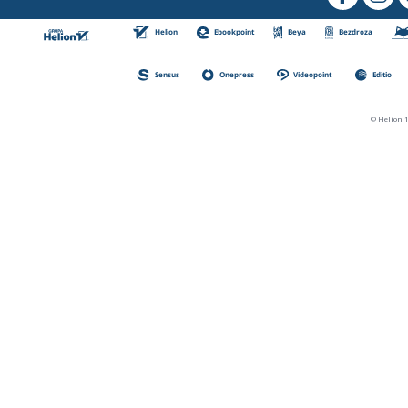
Helion
Ebookpoint
Beya
Bezdroza
Sensus
Onepress
Videopoint
Editio
© Helion 1