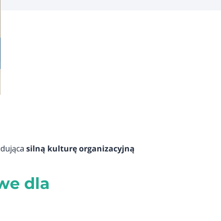
udująca
silną kulturę organizacyjną
we dla