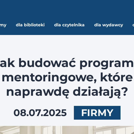
rmy
dla biblioteki
dla czytelnika
dla wydawcy
Jak budować program
mentoringowe, które
naprawdę działają?
08.07.2025
FIRMY