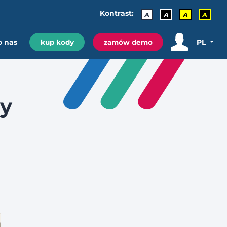
Kontrast:
A
A
A
A
o nas
PL
kup kody
zamów demo
y