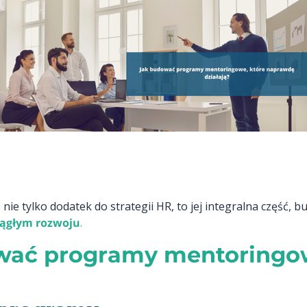
e tylko dodatek do strategii HR, to jej integralna część, b
iągłym rozwoju
.
wać programy mentoringo