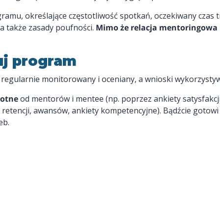
gramu, określające częstotliwość spotkań, oczekiwany czas
 a także zasady poufności.
Mimo że relacja mentoringowa 
uj program
 regularnie monitorowany i oceniany, a wnioski wykorzysty
rotne
od mentorów i mentee (np. poprzez ankiety satysfakcji,
 retencji, awansów, ankiety kompetencyjne). Bądźcie gotowi
eb.