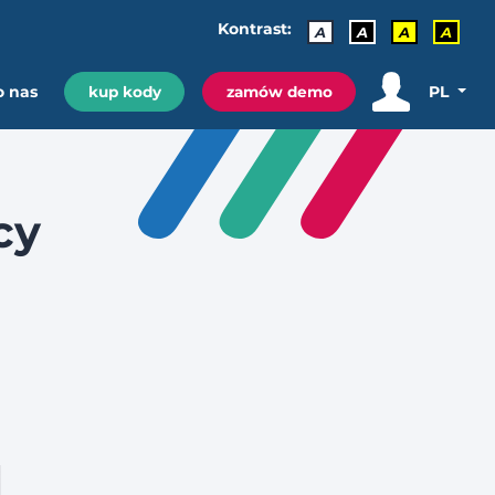
Kontrast:
A
A
A
A
o nas
PL
kup kody
zamów demo
cy