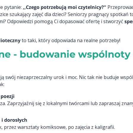
e pytanie:
,,Czego potrzebują moi czytelnicy?"
Przeprowadź
dzice szukający zajęć dla dzieci? Seniorzy pragnący spotkań 
i? Odpowiedzi pomogą Ci dopasować ofertę i stworzyć
spe
lioteczny
to taki, który odpowiada na realne potrzeby!
ine - budowanie wspólnoty 
ją swój niezaprzeczalny urok i moc. Nic tak nie buduje wspó
k:
 poezji
a. Zaprzyjaźnij się z lokalnymi twórcami lub zapraszaj znan
 i dorosłych
 przez warsztaty komiksowe, po zajęcia z kaligrafii.