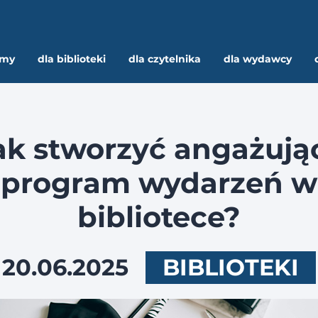
rmy
dla biblioteki
dla czytelnika
dla wydawcy
ak stworzyć angażują
program wydarzeń w
bibliotece?
20.06.2025
BIBLIOTEKI