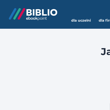
dla uczelni
dla fi
J