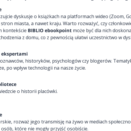
e
zujcie dyskusje o książkach na platformach wideo (Zoom, G
 stron miasta, a nawet kraju. Warto rozważyć, czy członkow
m kontekście
BIBLIO ebookpoint
może być dla nich doskon
chodzenia z domu, co z pewnością ułatwi uczestnictwo w dys
z ekspertami
uroznawców, historyków, psychologów czy blogerów. Tematy
e, po wpływ technologii na nasze życie.
liotece
edzcie o historii placówki.
e
torskie, rozważ jego transmisję na żywo w mediach społeczn
 osób, które nie mogły przyjść osobiście.