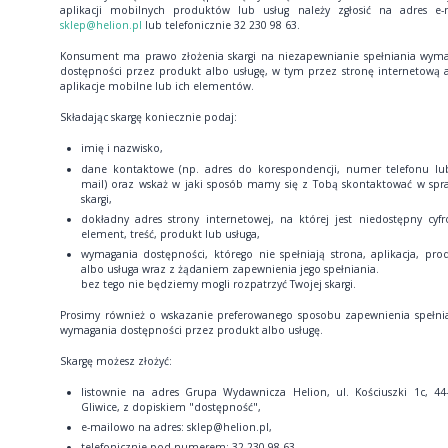
aplikacji mobilnych produktów lub usług należy zgłosić na adres e-
sklep@helion.pl
lub telefonicznie 32 230 98 63.
Konsument ma prawo złożenia skargi na niezapewnianie spełniania wym
dostępności przez produkt albo usługę, w tym przez stronę internetową 
aplikacje mobilne lub ich elementów.
Składając skargę koniecznie podaj:
imię i nazwisko,
dane kontaktowe (np. adres do korespondencji, numer telefonu lu
mail) oraz wskaż w jaki sposób mamy się z Tobą skontaktować w spr
skargi,
dokładny adres strony internetowej, na której jest niedostępny cyf
element, treść, produkt lub usługa,
wymagania dostępności, którego nie spełniają strona, aplikacja, pro
albo usługa wraz z żądaniem zapewnienia jego spełniania.
bez tego nie będziemy mogli rozpatrzyć Twojej skargi.
Prosimy również o wskazanie preferowanego sposobu zapewnienia spełni
wymagania dostępności przez produkt albo usługę.
Skargę możesz złożyć:
listownie na adres Grupa Wydawnicza Helion, ul. Kościuszki 1c, 44
Gliwice, z dopiskiem "dostępność",
e-mailowo na adres: sklep@helion.pl,
telefonicznie pod numerem: 32 230 98 63.