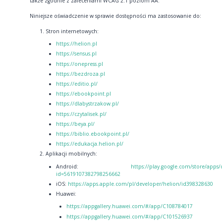
także zgodnie z zaleceniami WCAG 2.1 poziom AA.
Niniejsze oświadczenie w sprawie dostępności ma zastosowanie do:
Stron internetowych:
https://helion.pl
https://sensus.pl
https://onepress.pl
https://bezdroza.pl
https://editio.pl/
https://ebookpoint.pl
https://dlabystrzakow.pl/
https://czytalisek.pl/
https://beya.pl/
https://biblio.ebookpoint.pl/
https://edukacja.helion.pl/
Aplikacji mobilnych:
Android:
https://play.google.com/store/apps/
id=5619107382798256662
iOS:
https://apps.apple.com/pl/developer/helion/id398328630
Huawei:
https://appgallery.huawei.com/#/app/C108784017
https://appgallery.huawei.com/#/app/C101526937