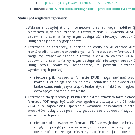
https://appgallery.huawei.com/#/app/C110767497
InkBook:
https://inkbook.pl/blogs/aplikacje/ebookpoint-na-czytn
Status pod względem zgodności:
Wskazane powyżej strony internetowe oraz aplikacje mobilne (
platformy) są w pełni zgodne z ustawą z dnia 26 kwietnia 2024 
zapewnianiu spełniania wymagań dostępności niektórych produkt
usług przez podmioty gospodarcze.
Oferowane do sprzedaży, a dodane do oferty po 28 czerwca 2025
niektóre pliki książek elektronicznych w formie ebook w formacie 
mogą być częściowo zgodne z ustawą z dnia 26 kwietnia 2024 
zapewnianiu spełniania wymagań dostępności niektórych produkt
usług przez podmioty gospodarcze, z powodu niezgodno
wymienionych poniżej:
niektóre pliki książek w formacie EPUB mogą zawierać błę
kodzie HTML polegające, np. na braku odniesienia do okładki ksią
braku oznaczenia języka książki, braku etykiet niektórych nagłó
dotyczących pośredniej struktury.
Oferowane do sprzedaży pliki książek elektronicznych w formie ebo
formacie PDF mogą być częściowo zgodne z ustawą z dnia 26 kwie
2024 r. o zapewnianiu spełniania wymagań dostępności niektó
produktów i usług przez podmioty gospodarcze, z powodu niezgodn
wymienionych poniżej:
niektóre pliki książek w formacie PDF ze względów technicz
mogły nie przejść procesu walidacji, status zgodności z wymagan
dostępności może być nieznany lub informacja o dostępn