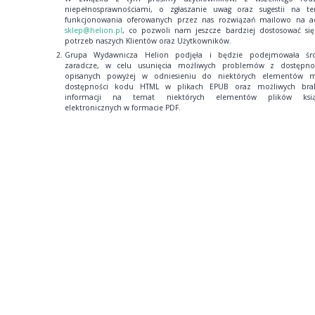
niepełnosprawnościami, o zgłaszanie uwag oraz sugestii na t
funkcjonowania oferowanych przez nas rozwiązań mailowo na a
sklep@helion.pl
, co pozwoli nam jeszcze bardziej dostosować si
potrzeb naszych Klientów oraz Użytkowników.
Grupa Wydawnicza Helion podjęła i będzie podejmowała śro
zaradcze, w celu usunięcia możliwych problemów z dostępno
opisanych powyżej w odniesieniu do niektórych elementów m
dostępności kodu HTML w plikach EPUB oraz możliwych bra
informacji na temat niektórych elementów plików ksią
elektronicznych w formacie PDF.