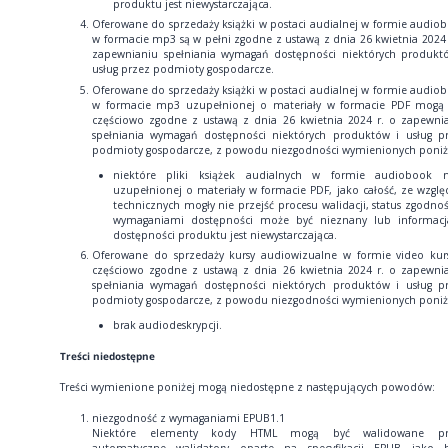
produktu jest niewystarczająca.
Oferowane do sprzedaży książki w postaci audialnej w formie audio
w formacie mp3 są w pełni zgodne z ustawą z dnia 26 kwietnia 2024 
zapewnianiu spełniania wymagań dostępności niektórych produkt
usług przez podmioty gospodarcze.
Oferowane do sprzedaży książki w postaci audialnej w formie audio
w formacie mp3 uzupełnionej o materiały w formacie PDF mogą
częściowo zgodne z ustawą z dnia 26 kwietnia 2024 r. o zapewni
spełniania wymagań dostępności niektórych produktów i usług p
podmioty gospodarcze, z powodu niezgodności wymienionych poniż
niektóre pliki książek audialnych w formie audiobook
uzupełnionej o materiały w formacie PDF, jako całość, ze wzgl
technicznych mogły nie przejść procesu walidacji, status zgodnoś
wymaganiami dostępności może być nieznany lub informac
dostępności produktu jest niewystarczająca.
Oferowane do sprzedaży kursy audiowizualne w formie video kur
częściowo zgodne z ustawą z dnia 26 kwietnia 2024 r. o zapewni
spełniania wymagań dostępności niektórych produktów i usług p
podmioty gospodarcze, z powodu niezgodności wymienionych poniż
brak audiodeskrypcji.
Treści niedostępne
Treści wymienione poniżej mogą niedostępne z następujących powodów:
niezgodność z wymaganiami EPUB1.1
Niektóre elementy kody HTML mogą być walidowane pr