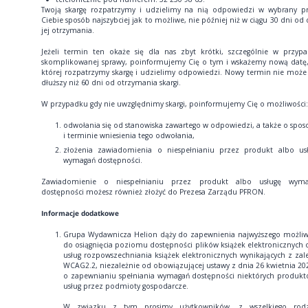
Twoją skargę rozpatrzymy i udzielimy na nią odpowiedzi w wybrany p
Ciebie sposób najszybciej jak to możliwe, nie później niż w ciągu 30 dni od 
jej otrzymania.
Jeżeli termin ten okaże się dla nas zbyt krótki, szczególnie w przyp
skomplikowanej sprawy, poinformujemy Cię o tym i wskażemy nową datę
której rozpatrzymy skargę i udzielimy odpowiedzi. Nowy termin nie może
dłuższy niż 60 dni od otrzymania skargi.
W przypadku gdy nie uwzględnimy skargi, poinformujemy Cię o możliwości:
odwołania się od stanowiska zawartego w odpowiedzi, a także o spos
i terminie wniesienia tego odwołania,
złożenia zawiadomienia o niespełnianiu przez produkt albo us
wymagań dostępności.
Zawiadomienie o niespełnianiu przez produkt albo usługę wyma
dostępności możesz również złożyć do Prezesa Zarządu PFRON.
Informacje dodatkowe
Grupa Wydawnicza Helion dąży do zapewnienia najwyższego możli
do osiągnięcia poziomu dostępności plików książek elektronicznych 
usług rozpowszechniania książek elektronicznych wynikających z zal
WCAG2.2, niezależnie od obowiązującej ustawy z dnia 26 kwietnia 202
o zapewnianiu spełniania wymagań dostępności niektórych produkt
usług przez podmioty gospodarcze.
W związku z tym prosimy użytkowników, z wszelkiego rodz