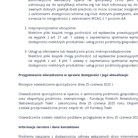
automatyczne walidatory oparte na specyfikacji EPUB jako 
odnoszący się do specyfikacji schema.org lub błąd odnoszący się do
zwanych dobrych praktyk (best practice), co może oznaczać niezgod
z zaleceniami dostępności schema.org i/lub dobrymi praktykami, ale
oznacza to niezgodności z zaleceniami WCAG 2.1 poziom AA.
nieproporcjonalne obciążenie
Niektóre pliki książek mogą pochodzić od wydawców powołujących
na wyjątek z art. 21 ust. 1 ustawy o zapewnianiu spełniania wym
dostępności niektórych produktów i usług przez podmioty gospodarc
Usługi są oferowane lub świadczone przez mikroprzedsiębiorców
Niektóre pliki książek mogą pochodzić od wydawców powołujących
na wyjątek z art. 4 pkt 1 ustawy o zapewnianiu spełniania wym
dostępności niektórych produktów i usług przez podmioty gospodarc
Przygotowanie oświadczenia w sprawie dostępności i jego aktualizacje:
Niniejsze oświadczenie sporządzono dnia 25 czerwca 2025 r.
Oświadczenie sporządzono w oparciu o samoocenę podmiotu gospodarc
oraz ekspertyzę podmiotu zewnętrznego - Fundację Polskich Niewidomy
Słabowidzących Trakt - zakończoną dnia 25 czerwca 2025 roku. Eksper
została przeprowadzona przez zespół ds. UX Fundacji Trakt.
Oświadczenie zostało ostatnio poddane przeglądowi w dniu 25 czerwca 2025
Informacje zwrotne i dane kontaktowe
Problemy związane z dostępnością cyfrową wskazanych stron internetow