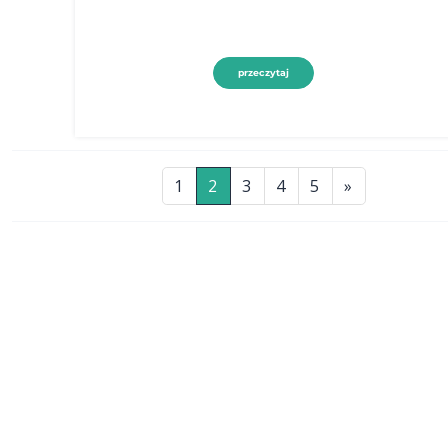
przeczytaj
1
2
3
4
5
»