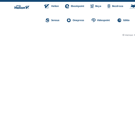
Helion
Ebookpoint
Beya
Bezdroza
Sensus
Onepress
Videopoint
Editio
© Helion 1