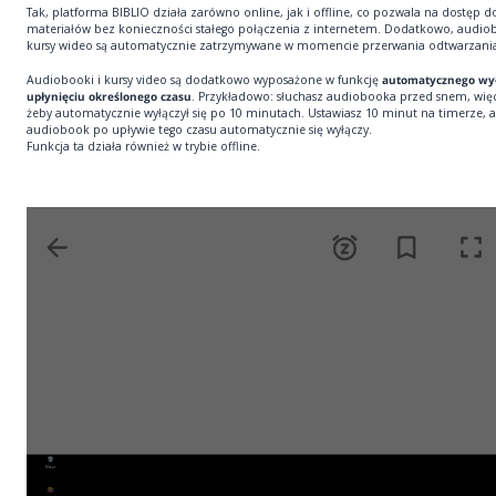
Tak, platforma BIBLIO działa zarówno online, jak i offline, co pozwala na dostęp d
materiałów bez konieczności stałego połączenia z internetem. Dodatkowo, audiob
kursy wideo są automatycznie zatrzymywane w momencie przerwania odtwarzani
Audiobooki i kursy video są dodatkowo wyposażone w funkcję
automatycznego wył
upłynięciu określonego czasu
. Przykładowo: słuchasz audiobooka przed snem, więc
żeby automatycznie wyłączył się po 10 minutach. Ustawiasz 10 minut na timerze, a
audiobook po upływie tego czasu automatycznie się wyłączy.
Funkcja ta działa również w trybie offline.