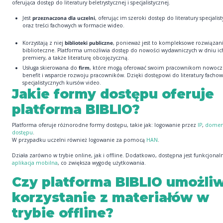
oferująca dostęp do literatury beletrystycznej i specjalistycznej.
Jest
przeznaczona dla uczelni
, oferując im szeroki dostęp do literatury specjalis
oraz treści fachowych w formacie wideo.
Korzystają z niej
biblioteki publiczne
, ponieważ jest to kompleksowe rozwiązan
biblioteczne. Platforma umożliwia dostęp do nowości wydawniczych w dniu ic
premiery, a także literaturę obcojęzyczną.
Usługa skierowana do
firm
, które mogą oferować swoim pracownikom nowocz
benefit i wsparcie rozwoju pracowników. Dzięki dostępowi do literatury fachow
specjalistycznych kursów video.
Jakie formy dostępu oferuje
platforma BIBLIO?
Platforma oferuje różnorodne formy dostępu, takie jak: logowanie przez
IP
,
dome
dostępu
.
W przypadku uczelni również logowanie za pomocą
HAN
.
Działa zarówno w trybie online, jak i offline. Dodatkowo, dostępna jest funkcjonal
aplikacja mobilna
, co zwiększa wygodę użytkowania.
Czy platforma BIBLIO umożli
korzystanie z materiałów w
trybie offline?