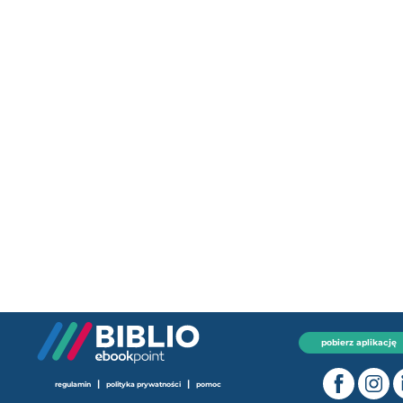
pobierz aplikację
|
|
regulamin
polityka prywatności
pomoc