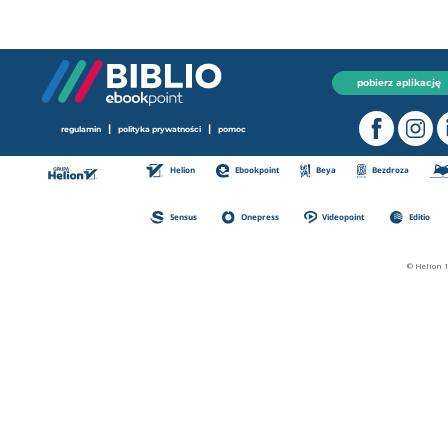
pobierz aplikację
|
|
regulamin
polityka prywatności
pomoc
Helion
Ebookpoint
Beya
Bezdroza
Sensus
Onepress
Videopoint
Editio
© Helion 1