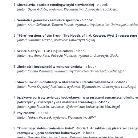
SlovoSlavia. Studia z etnolingwistyki słowiańskiej
- e-book
[autor: Dejan Ajdačić, wydawca: Wydawnictwo Uniwersytetu Łódzkiego]
Semiotica generale - semiotica specifica
- e-book
[autor: Artur Gałkowski, Tamara Roszak, wydawca: Wydawnictwo Uniwersytetu Łódzk
"Père"-versions of the Truth: The Novels of J. M. Coetzee. Wyd. 2 rozszerzone
[autor: Sławomir Masłoń, wydawca: Uniwersytet Śląski]
Szkice o antyku. T. 4: Lingua coloris
- e-book
[autor: red. Anna Kucz, Patrycja Matusiak, wydawca: Uniwersytet Śląski]
Zbożność i bezbożność w kulturze Greków
- e-book
[autor: Joanna Rybowska, wydawca: Wydawnictwo Uniwersytetu Łódzkiego]
Słowo i świat. Globalizacja w literaturze i literaturoznawstwie
- e-book
[autor: Paweł Krzysztof Rutkiewicz, wydawca: Wydawnictwo Uniwersytetu Łódzkiego]
Językowe portrety zwierząt hodowlanych w przestrzeni semantyczno-kultur
polszczyzny i ruszczyzny (na materiale frazeologii)
- e-book
[autor: Agata Piasecka, wydawca: Wydawnictwo Uniwersytetu Łódzkiego]
Psy rasowe
- e-book
[autor: Izabela Przeczek, wydawca: Wydawnictwo SBM]
"Zmieniając siebie - zmieniam świat". Gloria E. Anzaldúa i jej pisarstwo zaa
rozwoju w ujęciu społeczno-kulturowym
- e-book
[autor: Grażyna Zygadło, wydawca: Wydawnictwo Uniwersytetu Łódzkiego]