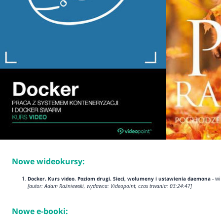
Nowe wideokursy:
Docker. Kurs video. Poziom drugi. Sieci, wolumeny i ustawienia daemona
- w
[autor: Adam Raźniewski, wydawca: Videopoint, czas trwania: 03:24:47]
Nowe e-booki: