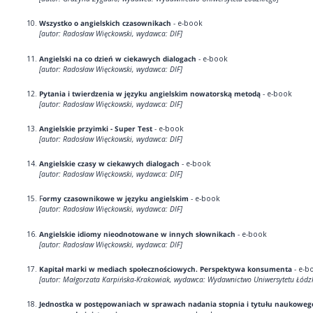
Wszystko o angielskich czasownikach
- e-book
[autor: Radosław Więckowski, wydawca: DIF]
Angielski na co dzień w ciekawych dialogach
- e-book
[autor: Radosław Więckowski, wydawca: DIF]
Pytania i twierdzenia w języku angielskim nowatorską metodą
- e-book
[autor: Radosław Więckowski, wydawca: DIF]
Angielskie przyimki - Super Test
- e-book
[autor: Radosław Więckowski, wydawca: DIF]
Angielskie czasy w ciekawych dialogach
- e-book
[autor: Radosław Więckowski, wydawca: DIF]
F
ormy czasownikowe w języku angielskim
- e-book
[autor: Radosław Więckowski, wydawca: DIF]
Angielskie idiomy nieodnotowane w innych słownikach
- e-book
[autor: Radosław Więckowski, wydawca: DIF]
Kapitał marki w mediach społecznościowych. Perspektywa konsumenta
- e-b
[autor: Małgorzata Karpińska-Krakowiak, wydawca: Wydawnictwo Uniwersytetu Łódz
Jednostka w postępowaniach w sprawach nadania stopnia i tytułu naukoweg