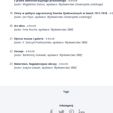
z prawa administracyjnego procesowego
- e-book
[autor: Magdalena Sieniuć, wydawca: Wydawnictwo Uniwersytetu Łódzkiego]
Chiny w polityce zagranicznej Stanów Zjednoczonych w latach 1911-1918
- e-
[autor: Jan Pajor, wydawca: Wydawnictwo Uniwersytetu Łódzkiego]
Art déco
- e-book
[autor: Irma Kozina, wydawca: Wydawnictwo SBM]
Słynne muzea i galerie
- e-book
[autor: E. Sobczyk-Podleszańska, wydawca: Wydawnictwo SBM]
Secesja
- e-book
[autor: Bartłomiej Gutowski, wydawca: Wydawnictwo SBM]
Malarstwo. Najpiękniejsze obrazy
- e-book
[autor: Justyna Łabądź, wydawca: Wydawnictwo SBM]
Tagi:
Udostępnij: