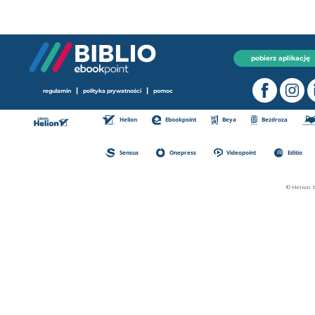
pobierz aplikację
|
|
regulamin
polityka prywatności
pomoc
Helion
Ebookpoint
Beya
Bezdroza
Sensus
Onepress
Videopoint
Editio
© Helion 1