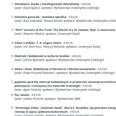
SlovoSlavia. Studia z etnolingwistyki słowiańskiej
- e-book
[autor: Dejan Ajdačić, wydawca: Wydawnictwo Uniwersytetu Łódzkiego]
Semiotica generale - semiotica specifica
- e-book
[autor: Artur Gałkowski, Tamara Roszak, wydawca: Wydawnictwo Uniwersytetu Łódzk
"Père"-versions of the Truth: The Novels of J. M. Coetzee. Wyd. 2 rozszerzone
[autor: Sławomir Masłoń, wydawca: Uniwersytet Śląski]
Szkice o antyku. T. 4: Lingua coloris
- e-book
[autor: red. Anna Kucz, Patrycja Matusiak, wydawca: Uniwersytet Śląski]
Zbożność i bezbożność w kulturze Greków
- e-book
[autor: Joanna Rybowska, wydawca: Wydawnictwo Uniwersytetu Łódzkiego]
Słowo i świat. Globalizacja w literaturze i literaturoznawstwie
- e-book
[autor: Paweł Krzysztof Rutkiewicz, wydawca: Wydawnictwo Uniwersytetu Łódzkiego]
Językowe portrety zwierząt hodowlanych w przestrzeni semantyczno-kultur
polszczyzny i ruszczyzny (na materiale frazeologii)
- e-book
[autor: Agata Piasecka, wydawca: Wydawnictwo Uniwersytetu Łódzkiego]
Psy rasowe
- e-book
[autor: Izabela Przeczek, wydawca: Wydawnictwo SBM]
"Zmieniając siebie - zmieniam świat". Gloria E. Anzaldúa i jej pisarstwo zaa
rozwoju w ujęciu społeczno-kulturowym
- e-book
[autor: Grażyna Zygadło, wydawca: Wydawnictwo Uniwersytetu Łódzkiego]