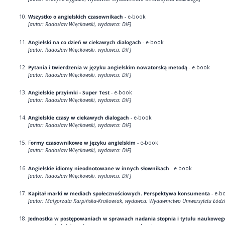
Wszystko o angielskich czasownikach
- e-book
[autor: Radosław Więckowski, wydawca: DIF]
Angielski na co dzień w ciekawych dialogach
- e-book
[autor: Radosław Więckowski, wydawca: DIF]
Pytania i twierdzenia w języku angielskim nowatorską metodą
- e-book
[autor: Radosław Więckowski, wydawca: DIF]
Angielskie przyimki - Super Test
- e-book
[autor: Radosław Więckowski, wydawca: DIF]
Angielskie czasy w ciekawych dialogach
- e-book
[autor: Radosław Więckowski, wydawca: DIF]
F
ormy czasownikowe w języku angielskim
- e-book
[autor: Radosław Więckowski, wydawca: DIF]
Angielskie idiomy nieodnotowane w innych słownikach
- e-book
[autor: Radosław Więckowski, wydawca: DIF]
Kapitał marki w mediach społecznościowych. Perspektywa konsumenta
- e-b
[autor: Małgorzata Karpińska-Krakowiak, wydawca: Wydawnictwo Uniwersytetu Łódz
Jednostka w postępowaniach w sprawach nadania stopnia i tytułu naukoweg