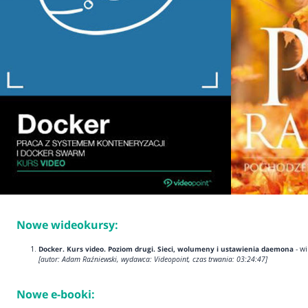
Nowe wideokursy:
Docker. Kurs video. Poziom drugi. Sieci, wolumeny i ustawienia daemona
- w
[autor: Adam Raźniewski, wydawca: Videopoint, czas trwania: 03:24:47]
Nowe e-booki: