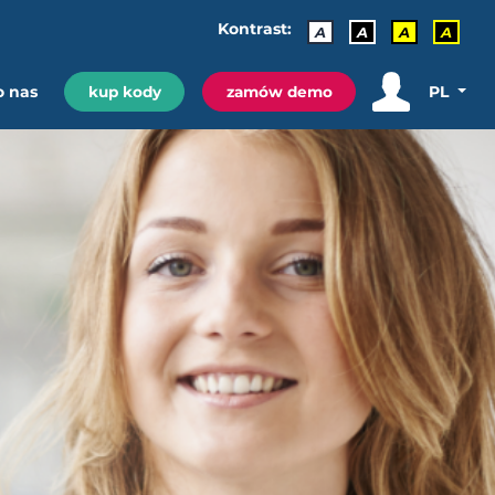
Kontrast:
A
A
A
A
o nas
PL
kup kody
zamów demo