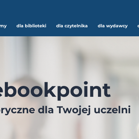
rmy
dla biblioteki
dla czytelnika
dla wydawcy
ebookpoint
ryczne dla Twojej uczelni