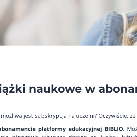
iążki naukowe w abon
 możliwa jest subskrypcja na uczelni? Oczywiście, że 
abonamencie platformy edukacyjnej BIBLIO
. Mo
elnia otrzymuje wówczas dostęp do tysięcy tytuł