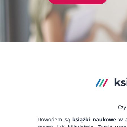
ks
Czy
Dowodem są
książki naukowe w 
roczną lub kilkuletnią. Twoja ucz