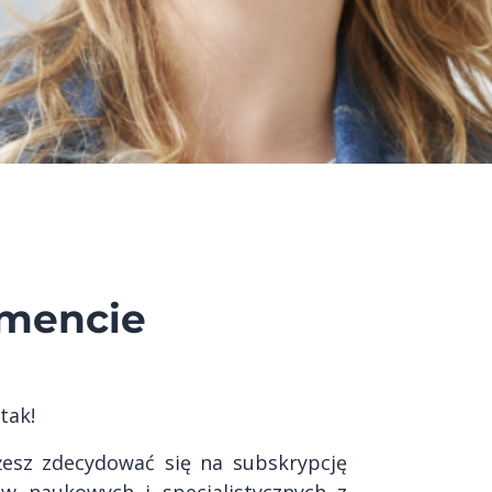
amencie
tak!
żesz zdecydować się na subskrypcję
ów naukowych i specjalistycznych z