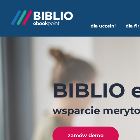
dla uczelni
dla fi
BIBLIO 
wsparcie meryto
zamów demo