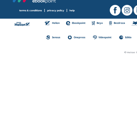
|
|
terms & conditions
privacy policy
help
Helion
Ebookpoint
Beya
Bezdroza
Sensus
Onepress
Videopoint
Editio
© Helion 1