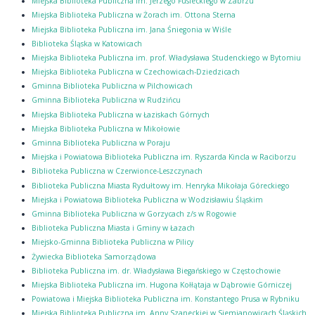
Miejska Biblioteka Publiczna im. Jerzego Fusieckiego w Zabrzu
Miejska Biblioteka Publiczna w Żorach im. Ottona Sterna
Miejska Biblioteka Publiczna im. Jana Śniegonia w Wiśle
Biblioteka Śląska w Katowicach
Miejska Biblioteka Publiczna im. prof. Władysława Studenckiego w Bytomiu
Miejska Biblioteka Publiczna w Czechowicach-Dziedzicach
Gminna Biblioteka Publiczna w Pilchowicach
Gminna Biblioteka Publiczna w Rudzińcu
Miejska Biblioteka Publiczna w Łaziskach Górnych
Miejska Biblioteka Publiczna w Mikołowie
Gminna Biblioteka Publiczna w Poraju
Miejska i Powiatowa Biblioteka Publiczna im. Ryszarda Kincla w Raciborzu
Biblioteka Publiczna w Czerwionce-Leszczynach
Biblioteka Publiczna Miasta Rydułtowy im. Henryka Mikołaja Góreckiego
Miejska i Powiatowa Biblioteka Publiczna w Wodzisławiu Śląskim
Gminna Biblioteka Publiczna w Gorzycach z/s w Rogowie
Biblioteka Publiczna Miasta i Gminy w Łazach
Miejsko-Gminna Biblioteka Publiczna w Pilicy
Żywiecka Biblioteka Samorządowa
Biblioteka Publiczna im. dr. Władysława Biegańskiego w Częstochowie
Miejska Biblioteka Publiczna im. Hugona Kołłątaja w Dąbrowie Górniczej
Powiatowa i Miejska Biblioteka Publiczna im. Konstantego Prusa w Rybniku
Miejska Biblioteka Publiczna im. Anny Szaneckiej w Siemianowicach Śląskich