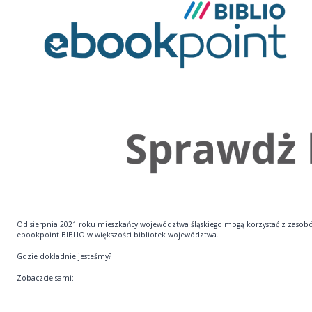
Od sierpnia 2021 roku mieszkańcy województwa śląskiego mogą korzystać z zasob
ebookpoint BIBLIO w większości bibliotek województwa.
Gdzie dokładnie jesteśmy?
Zobaczcie sami: