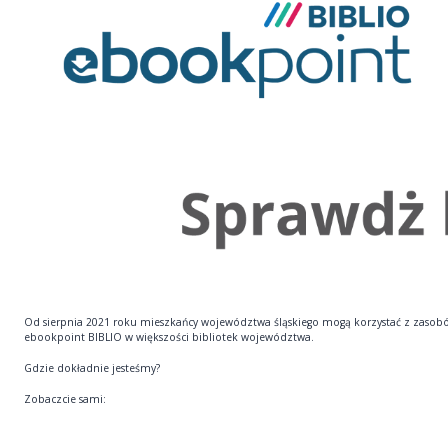
Od sierpnia 2021 roku mieszkańcy województwa śląskiego mogą korzystać z zasob
ebookpoint BIBLIO w większości bibliotek województwa.
Gdzie dokładnie jesteśmy?
Zobaczcie sami: