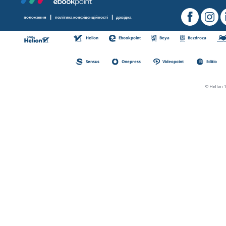
|
|
положення
політика конфіденційності
довідка
Helion
Ebookpoint
Beya
Bezdroza
Sensus
Onepress
Videopoint
Editio
© Helion 1