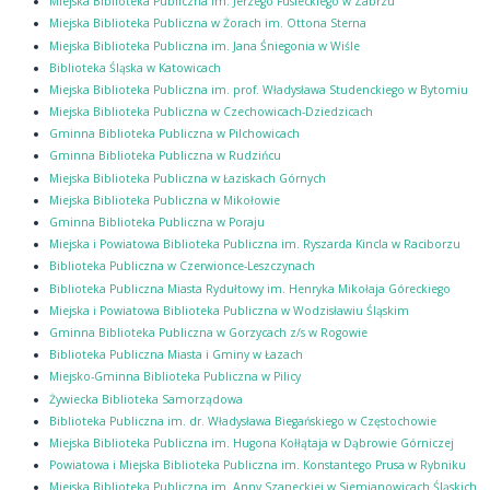
Miejska Biblioteka Publiczna im. Jerzego Fusieckiego w Zabrzu
Miejska Biblioteka Publiczna w Żorach im. Ottona Sterna
Miejska Biblioteka Publiczna im. Jana Śniegonia w Wiśle
Biblioteka Śląska w Katowicach
Miejska Biblioteka Publiczna im. prof. Władysława Studenckiego w Bytomiu
Miejska Biblioteka Publiczna w Czechowicach-Dziedzicach
Gminna Biblioteka Publiczna w Pilchowicach
Gminna Biblioteka Publiczna w Rudzińcu
Miejska Biblioteka Publiczna w Łaziskach Górnych
Miejska Biblioteka Publiczna w Mikołowie
Gminna Biblioteka Publiczna w Poraju
Miejska i Powiatowa Biblioteka Publiczna im. Ryszarda Kincla w Raciborzu
Biblioteka Publiczna w Czerwionce-Leszczynach
Biblioteka Publiczna Miasta Rydułtowy im. Henryka Mikołaja Góreckiego
Miejska i Powiatowa Biblioteka Publiczna w Wodzisławiu Śląskim
Gminna Biblioteka Publiczna w Gorzycach z/s w Rogowie
Biblioteka Publiczna Miasta i Gminy w Łazach
Miejsko-Gminna Biblioteka Publiczna w Pilicy
Żywiecka Biblioteka Samorządowa
Biblioteka Publiczna im. dr. Władysława Biegańskiego w Częstochowie
Miejska Biblioteka Publiczna im. Hugona Kołłątaja w Dąbrowie Górniczej
Powiatowa i Miejska Biblioteka Publiczna im. Konstantego Prusa w Rybniku
Miejska Biblioteka Publiczna im. Anny Szaneckiej w Siemianowicach Śląskich