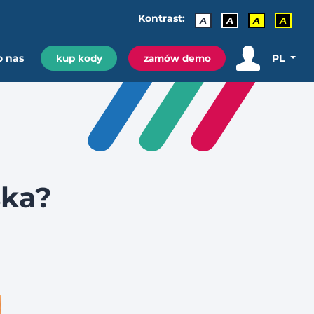
Kontrast:
A
A
A
A
o nas
PL
kup kody
zamów demo
ska?