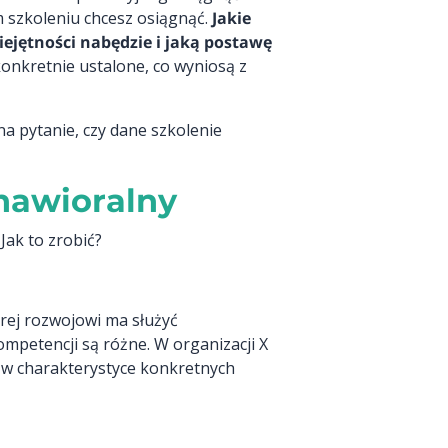
m szkoleniu chcesz osiągnąć.
Jakie
iejętności nabędzie i jaką postawę
konkretnie ustalone, co wyniosą z
a pytanie, czy dane szkolenie
hawioralny
Jak to zrobić?
órej rozwojowi ma służyć
ompetencji są różne. W organizacji X
ż w charakterystyce konkretnych