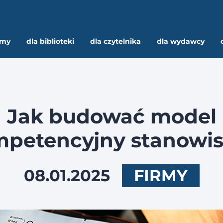
rmy
dla biblioteki
dla czytelnika
dla wydawcy
Jak budować model
petencyjny stanowi
08.01.2025
FIRMY