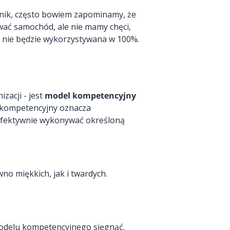
nnik, często bowiem zapominamy, że
wać samochód, ale nie mamy chęci,
 nie będzie wykorzystywana w 100%.
zacji - jest
model kompetencyjny
l kompetencyjny oznacza
 efektywnie wykonywać określoną
wno miękkich, jak i twardych.
 modelu kompetencyjnego sięgnąć.