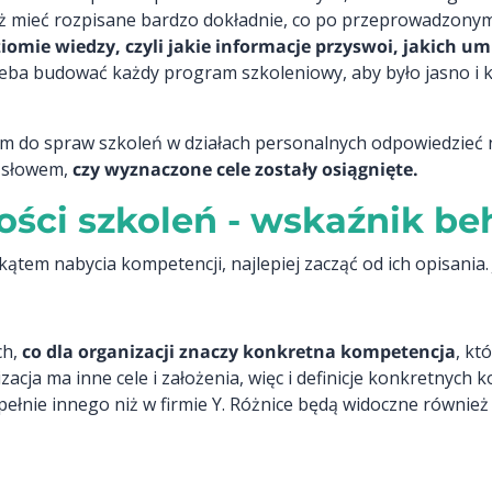
 już mieć rozpisane bardzo dokładnie, co po przeprowadzony
iomie wiedzy, czyli jakie informacje przyswoi, jakich um
rzeba budować każdy program szkoleniowy, aby było jasno i 
om do spraw szkoleń w działach personalnych odpowiedzieć n
m słowem,
czy wyznaczone cele zostały osiągnięte.
ści szkoleń - wskaźnik be
tem nabycia kompetencji, najlepiej zacząć od ich opisania. 
ch,
co dla organizacji znaczy konkretna kompetencja
, kt
cja ma inne cele i założenia, więc i definicje konkretnych k
ełnie innego niż w firmie Y. Różnice będą widoczne równie