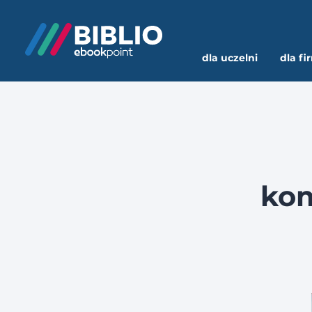
dla uczelni
dla fi
kom