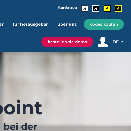
Kontrast:
A
A
A
A
er
für herausgeber
über uns
codes kaufen
DE
bestellen sie demo
oint
 bei der