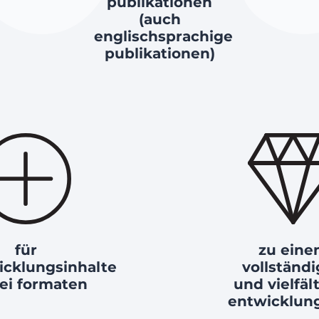
publikationen
(auch
englischsprachige
publikationen)
für
zu ein
icklungsinhalte
vollständ
rei formaten
und vielfäl
entwicklun