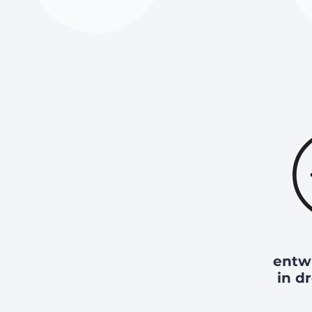
entw
in d