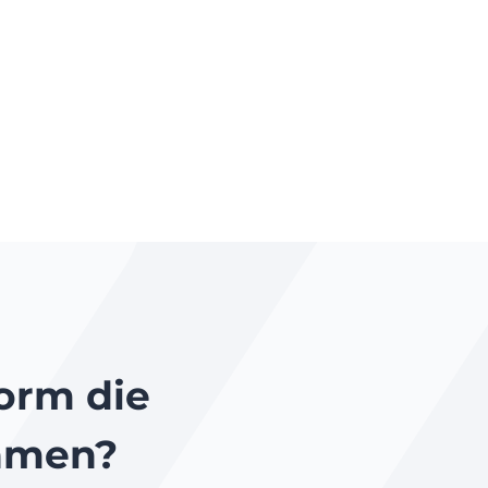
form die
ehmen?