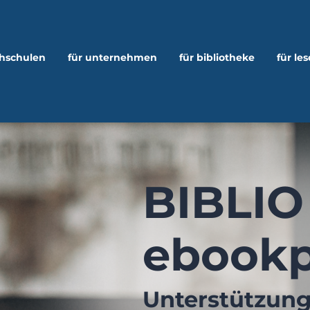
chschulen
für unternehmen
für bibliotheke
für les
BIBLIO
ebookp
Unterstützung