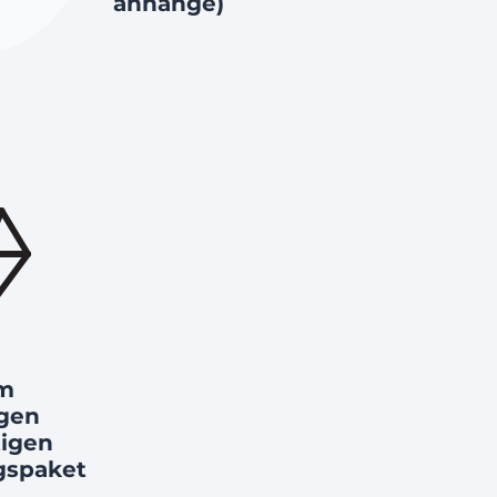
anhänge)
em
igen
tigen
gspaket