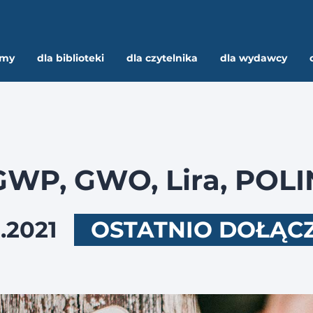
rmy
dla biblioteki
dla czytelnika
dla wydawcy
GWP, GWO, Lira, POLI
.2021
OSTATNIO DOŁĄCZ