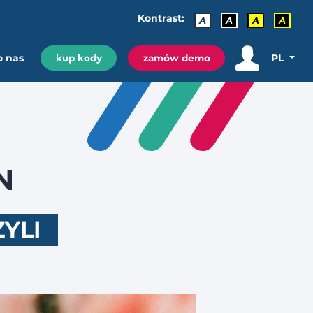
Kontrast:
A
A
A
A
o nas
PL
kup kody
zamów demo
N
YLI