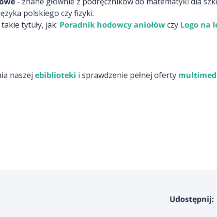
towe
- znane głównie z podręczników do matematyki dla szk
ęzyka polskiego czy fizyki.
kie tytuły, jak:
Poradnik hodowcy aniołów
czy
Logo na l
ia naszej
ebiblioteki
i sprawdzenie pełnej oferty
multimedi
Udostępnij: