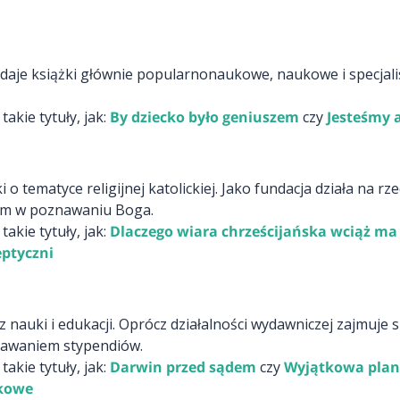
daje książki głównie popularnonaukowe, naukowe i specjalis
kie tytuły, jak:
By dziecko było geniuszem
czy
Jesteśmy 
i o tematyce religijnej katolickiej. Jako fundacja działa na 
nym w poznawaniu Boga.
kie tytuły, jak:
Dlaczego wiara chrześcijańska wciąż ma
eptyczni
cz nauki i edukacji. Oprócz działalności wydawniczej zajmuj
nawaniem stypendiów.
kie tytuły, jak:
Darwin przed sądem
czy
Wyjątkowa plane
ukowe