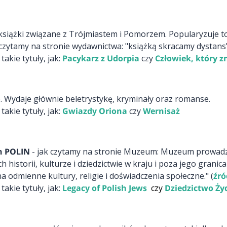
książki związane z Trójmiastem i Pomorzem. Popularyzuje to, 
czytamy na stronie wydawnictwa: "książką skracamy dystans"
kie tytuły, jak:
Pacykarz z Udorpia
czy
Człowiek, który 
. Wydaje głównie beletrystykę, kryminały oraz romanse.
kie tytuły, jak:
Gwiazdy Oriona
czy
Wernisaż
h POLIN
- jak czytamy na stronie Muzeum: Muzeum prowadzi
 historii, kulturze i dziedzictwie w kraju i poza jego granic
 odmienne kultury, religie i doświadczenia społeczne." (
źró
kie tytuły, jak:
Legacy of Polish Jews
czy
Dziedzictwo Ży