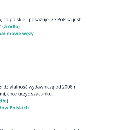
co polskie i pokazuje, że Polska jest
 (
źródło
).
znał mowę węży
 działalność wydawniczą od 2008 r.
ami, chce uczyć szacunku,
dło
)
dów Polskich