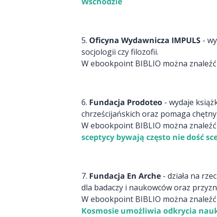
Wschodzie
5.
Oficyna Wydawnicza IMPULS
- wy
socjologii czy filozofii.
W ebookpoint BIBLIO można znaleźć ta
6.
Fundacja Prodoteo
- wydaje książk
chrześcijańskich oraz pomaga chęt
W ebookpoint BIBLIO można znaleźć ta
sceptycy bywają często nie dość sc
7.
Fundacja En Arche
- działa na rze
dla badaczy i naukowców oraz przyz
W ebookpoint BIBLIO można znaleźć ta
Kosmosie umożliwia odkrycia na