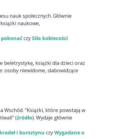
kresu nauk społecznych. Głównie
e książki naukowe,
i pokonać
czy
Siła kobiecości
 beletrystykę, książki dla dzieci oraz
ie: osoby niewidome, słabowidzące
a Wschód. "Książki, które powstają w
iwali" (
źródło
). Wydaje głównie
kradeł i bursztynu
czy
Wygadane o