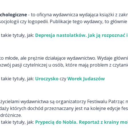
chologiczne
- to oficyna wydawnicza wydająca książki z za
socjologii czy logopedii. Publikacje tego wydawcy, to główni
kie tytuły, jak:
Depresja nastolatków. Jak ją rozpoznać 
 to młode, ale prężnie działające wydawnictwo. Wydaje głównie
zwój pasji czytelniczej u osób, które mają problem z czytan
kie tytuły, jak:
Uroczysko
czy
Worek Judaszów
ożycielami wydawnictwa są organizatorzy Festiwalu Patrząc n
aży których dochód przeznaczany jest na kolejne edycje fest
odróżnicze.
kie tytuły, jak:
Prypecią do Nobla. Reportaż z krainy mo