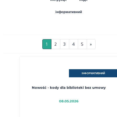
інформативний
1
2
3
4
5
»
ІНФОРМАТИВНИЙ
Nowość - kody dla biblioteki bez umowy
08.05.2026