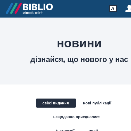
A
новини
дізнайся, що нового у нас
свіжі видання
нові публікації
нещодавно приєдналися
інструкції
події