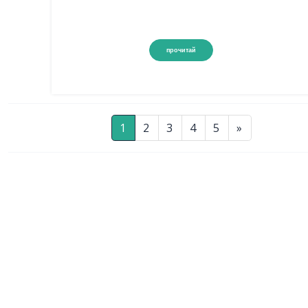
прочитай
1
2
3
4
5
»