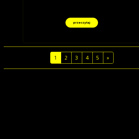
przeczytaj
1
2
3
4
5
»