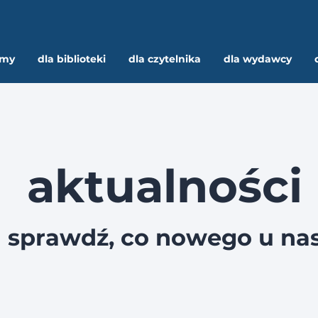
rmy
dla biblioteki
dla czytelnika
dla wydawcy
aktualności
sprawdź, co nowego u na