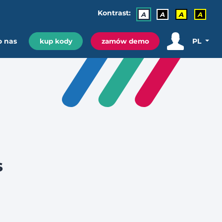
Kontrast:
A
A
A
A
o nas
PL
kup kody
zamów demo
s