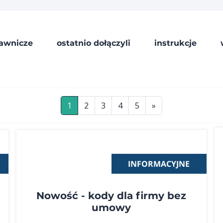
awnicze
ostatnio dołączyli
instrukcje
1
2
3
4
5
»
INFORMACYJNE
Nowość - kody dla firmy bez
umowy