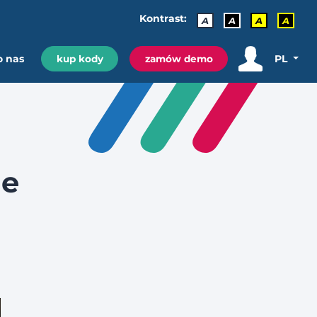
Kontrast:
A
A
A
A
o nas
PL
kup kody
zamów demo
ie