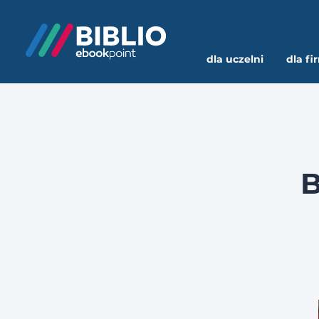
dla uczelni
dla fi
B