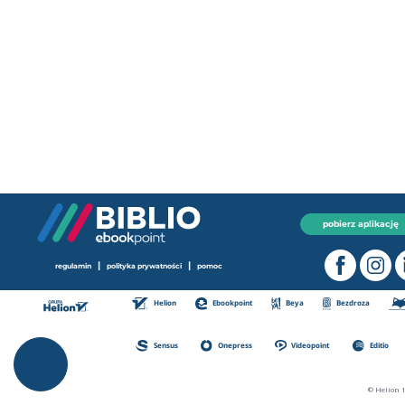
pobierz aplikację
|
|
regulamin
polityka prywatności
pomoc
Helion
Ebookpoint
Beya
Bezdroza
Sensus
Onepress
Videopoint
Editio
© Helion 1