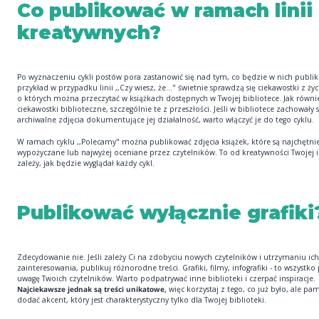
Co publikować w ramach linii
kreatywnych?
Po wyznaczeniu cykli postów pora zastanowić się nad tym, co będzie w nich publi
przykład w przypadku linii ,,Czy wiesz, że..." świetnie sprawdzą się ciekawostki z życ
o których można przeczytać w książkach dostępnych w Twojej bibliotece. Jak równi
ciekawostki biblioteczne, szczególnie te z przeszłości. Jeśli w bibliotece zachowały s
archiwalne zdjęcia dokumentujące jej działalność, warto włączyć je do tego cyklu.
W ramach cyklu ,,Polecamy" można publikować zdjęcia książek, które są najchętnie
wypożyczane lub najwyżej oceniane przez czytelników. To od kreatywności Twojej i
zależy, jak będzie wyglądał każdy cykl.
Publikować wyłącznie grafiki
Zdecydowanie nie. Jeśli zależy Ci na zdobyciu nowych czytelników i utrzymaniu ich
zainteresowania, publikuj różnorodne treści. Grafiki, filmy, infografiki - to wszystko
uwagę Twoich czytelników. Warto podpatrywać inne biblioteki i czerpać inspiracje.
Najciekawsze jednak są treści unikatowe,
więc korzystaj z tego, co już było, ale pam
dodać akcent, który jest charakterystyczny tylko dla Twojej biblioteki.