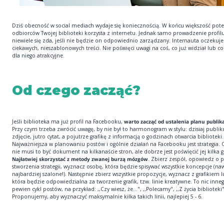
Dziś obecność w social mediach wydaje się koniecznością. W końcu większość pote
odbiorców Twojej biblioteki korzysta z internetu. Jednak samo prowadzenie profil
niewiele się zda, jeśli nie będzie on odpowiednio zarządzany. Internauta oczekuje
ciekawych, nieszablonowych treści. Nie poświęci uwagi na coś, co już widział lub co 
dla niego atrakcyjne.
Od czego zacząć?
Jeśli biblioteka ma już profil na Facebooku,
warto zacząć od ustalenia planu publika
Przy czym trzeba zwrócić uwagę, by nie był to harmonogram w stylu: dzisiaj publi
zdjęcie, jutro cytat, a pojutrze grafikę z informacją o godzinach otwarcia biblioteki.
Najważniejsza w planowaniu postów i ogólnie działań na Facebooku jest strategia. 
nie musi to być dokument na kilkanaście stron, ale dobrze jest poświęcić jej kilka 
Najłatwiej skorzystać z metody zwanej burzą mózgów
. Zbierz zespół, opowiedz o 
stworzenia strategii, wyznacz osobę, która będzie spisywać wszystkie koncepcje (na
najbardziej szalone!). Następnie zbierz wszystkie propozycje, wyznacz z grafikiem 
która będzie odpowiedzialna za tworzenie grafik, tzw. linie kreatywne. To nic inneg
pewien cykl postów, na przykład: ,,Czy wiesz, że...", ,,Polecamy", ,,Z życia biblioteki"
Proponujemy, aby wyznaczyć maksymalnie kilka takich linii, najlepiej 5 - 6.