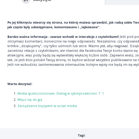
Po jej kliknięciu otworzy się strona, na której możesz sprawdzić, jak radzą sobie Two
jak często były udostępniane, komentowane i ,,lajkowane".
Bardzo ważna informacja - zawsze wchodź w interakcje z czytelnikami!
Jeśli pod p
otrzymasz komentarz, koniecznie na niego odpowiedz. Niezależnie, czy odpowied
krótkie ,,dziękujemy", czy tylko uśmiech lub serce. Ważne jest, aby reagować. Dzię
zacieśnisz relacje z czytelnikami, ale również dla Facebooka Twoje konto stanie się
atrakcyjne, więc posty będą się wyświetlały większej liczbie osób. Zapewne wiesz, że 
tak, że jeśli ktoś polubił Twoją stronę, to będzie widział wszystkie publikowane na n
Jeśli nie wzbudzisz zainteresowania internautów, kolejne wpisy nie będą im się wyś
Warto doczytać:
Media społecznościowe. Dialog w cyberprzestrzeni. T. 1
Włącz się do gry
Zarządzanie kryzysem w social media
Tagi: