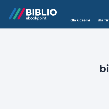
dla uczelni
dla fi
b