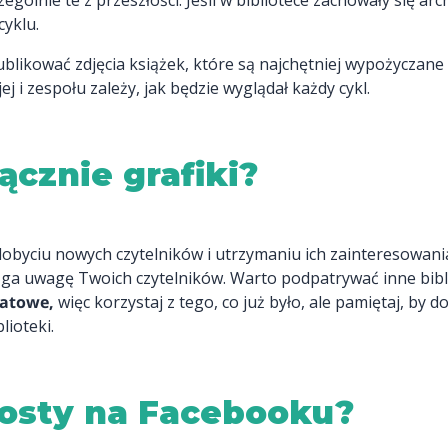
ególnie te z przeszłości. Jeśli w bibliotece zachowały się ar
cyklu.
likować zdjęcia książek, które są najchętniej wypożyczane
j i zespołu zależy, jak będzie wyglądał każdy cykl.
cznie grafiki?
zdobyciu nowych czytelników i utrzymaniu ich zainteresowania,
ciąga uwagę Twoich czytelników. Warto podpatrywać inne biblio
katowe,
więc korzystaj z tego, co już było, ale pamiętaj, by d
lioteki.
osty na Facebooku?