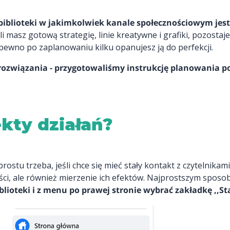
 biblioteki w jakimkolwiek kanale społecznościowym jes
 masz gotową strategię, linie kreatywne i grafiki, pozostaj
pewno po zaplanowaniu kilku opanujesz ją do perfekcji.
o rozwiązania - przygotowaliśmy instrukcję planowania
kty działań?
stu trzeba, jeśli chce się mieć stały kontakt z czytelnikam
ści, ale również mierzenie ich efektów. Najprostszym sposob
blioteki i z menu po prawej stronie wybrać zakładkę ,,St