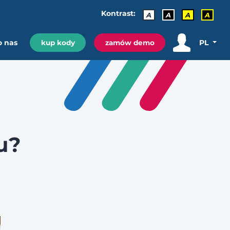
Kontrast:
A
A
A
A
o nas
PL
kup kody
zamów demo
u?