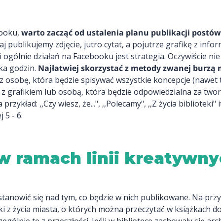
booku,
warto zacząć od ustalenia planu publikacji postów
j publikujemy zdjęcie, jutro cytat, a pojutrze grafikę z info
ogólnie działań na Facebooku jest strategia. Oczywiście ni
lka godzin.
Najłatwiej skorzystać z metody zwanej burzą
z osobę, która będzie spisywać wszystkie koncepcje (nawet t
z grafikiem lub osobą, która będzie odpowiedzialna za tworz
przykład: ,,Czy wiesz, że...", ,,Polecamy", ,,Z życia bibliotek
 5 - 6.
w ramach linii kreatywny
anowić się nad tym, co będzie w nich publikowane. Na przykł
tki z życia miasta, o których można przeczytać w książkach d