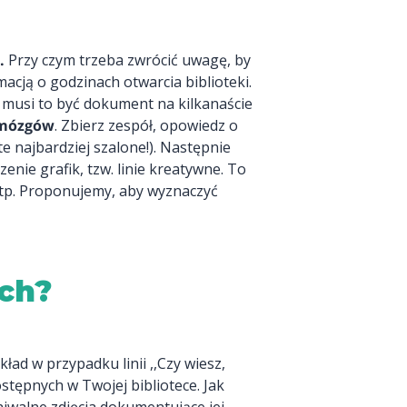
.
Przy czym trzeba zwrócić uwagę, by
rmacją o godzinach otwarcia biblioteki.
e musi to być dokument na kilkanaście
 mózgów
. Zbierz zespół, opowiedz o
e najbardziej szalone!). Następnie
enie grafik, tzw. linie kreatywne. To
i" itp. Proponujemy, aby wyznaczyć
ch?
ad w przypadku linii ,,Czy wiesz,
ostępnych w Twojej bibliotece. Jak