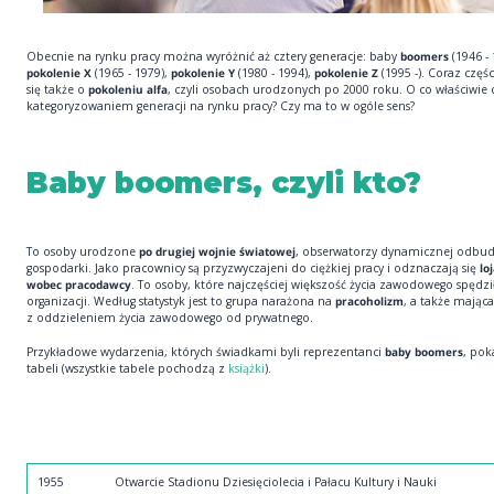
Obecnie na rynku pracy można wyróżnić aż cztery generacje: baby
boomers
(1946 - 
pokolenie X
(1965 - 1979),
pokolenie Y
(1980 - 1994),
pokolenie Z
(1995 -). Coraz częś
się także o
pokoleniu alfa
, czyli osobach urodzonych po 2000 roku. O co właściwie 
kategoryzowaniem generacji na rynku pracy? Czy ma to w ogóle sens?
Baby boomers, czyli kto?
To osoby urodzone
po drugiej wojnie światowej
, obserwatorzy dynamicznej odbu
gospodarki. Jako pracownicy są przyzwyczajeni do ciężkiej pracy i odznaczają się
loj
wobec pracodawcy
. To osoby, które najczęściej większość życia zawodowego spędzi
organizacji. Według statystyk jest to grupa narażona na
pracoholizm
, a także mając
z oddzieleniem życia zawodowego od prywatnego.
Przykładowe wydarzenia, których świadkami byli reprezentanci
baby boomers
, po
tabeli (wszystkie tabele pochodzą z
książki
).
1955
Otwarcie Stadionu Dziesięciolecia i Pałacu Kultury i Nauki