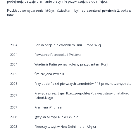
podejmują decyzję o zmianie pracy, nie przywiązują się do miejsca.
Przykładowe wydarzenia, których świadkami byli reprezentanci
pokolenia Z
, pokaz
tabeli.
2004
Polska oficjalnie członkiem Unii Europejskiej
2004
Powstanie Facebooka i Twittera
2004
Władimir Putin po raz kolejny prezydentem Rosji
2005
Śmierć Jana Pawła II
2006
Przylot do Polski pierwszych samolotów F-16 przeznaczonych dla
Przyjęcie przez Sejm Rzeczpospolitej Polskiej ustawy o ratyfikacji
2007
lizbońskiego
2007
Premiera iPhone'a
2008
Igrzyska olimpijskie w Pekinie
2008
Pierwszy szczyt w New Delhi Indie - Afryka