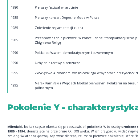
1980
Pierwszy festiwal w Jarocinie
1985
Pierwszy koncert Depeche Mode w Polsce
1985
Zniesienie reglamentacji cukru
Przeprowadzenie pierwszej w Polsce udanej transplantacji serca p
1985
Zbigniewa Religę
1990
Polska państwem demokratycznym i suwerennym
1990
Uchylenie ustawy o cenzurze
1995
Zwycięstwo Aleksandra Kwaśniewskiego w wyborach prezydenckic
Marek Kamiński i Wojciech Moskal pierwszymi Polakami na biegun
1995
północnym
Pokolenie Y - charakterystyk
Milenialsi
, bo tak często określa się przedstawicieli
pokolenia Y
, to osoby
urodzone 
1980 - 1994
, dorastające na przełomie XX i XXI wieku. W ich przypadku widać najwi
zmianę światopoglądową, zapewne dlatego, że jest to pierwsze pokolenie, które 