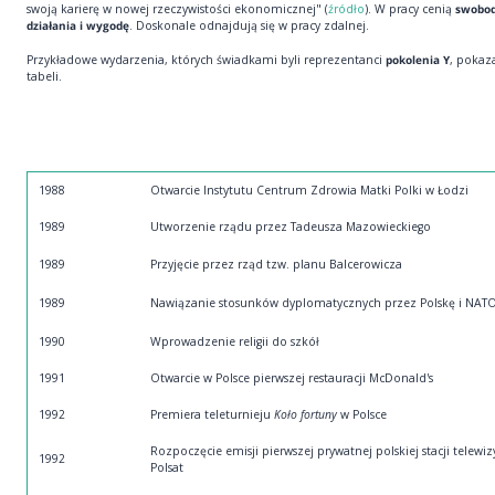
swoją karierę w nowej rzeczywistości ekonomicznej" (
źródło
). W pracy cenią
swobo
działania i wygodę
. Doskonale odnajdują się w pracy zdalnej.
Przykładowe wydarzenia, których świadkami byli reprezentanci
pokolenia Y
, pokaz
tabeli.
1988
Otwarcie Instytutu Centrum Zdrowia Matki Polki w Łodzi
1989
Utworzenie rządu przez Tadeusza Mazowieckiego
1989
Przyjęcie przez rząd tzw. planu Balcerowicza
1989
Nawiązanie stosunków dyplomatycznych przez Polskę i NAT
1990
Wprowadzenie religii do szkół
1991
Otwarcie w Polsce pierwszej restauracji McDonald's
1992
Premiera teleturnieju
Koło fortuny
w Polsce
Rozpoczęcie emisji pierwszej prywatnej polskiej stacji telewiz
1992
Polsat