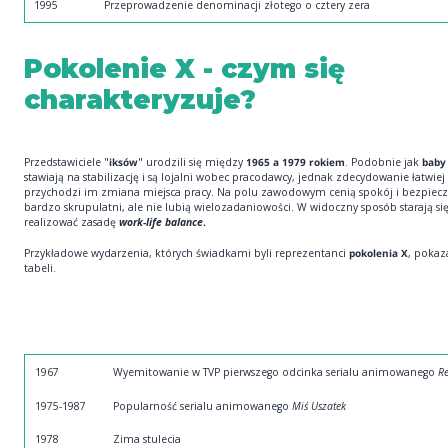
1995
Przeprowadzenie denominacji złotego o cztery zera
Pokolenie X - czym się
charakteryzuje?
Przedstawiciele "
iksów
" urodzili się między
1965 a 1979 rokiem
. Podobnie jak
baby
stawiają na stabilizację i są lojalni wobec pracodawcy, jednak zdecydowanie łatwiej
przychodzi im zmiana miejsca pracy. Na polu zawodowym cenią spokój i bezpiecz
bardzo skrupulatni, ale nie lubią wielozadaniowości. W widoczny sposób starają si
realizować zasadę
work-life balance
.
Przykładowe wydarzenia, których świadkami byli reprezentanci
pokolenia X
, poka
tabeli.
1967
Wyemitowanie w TVP pierwszego odcinka serialu animowanego
Re
1975-1987
Popularność serialu animowanego
Miś Uszatek
1978
Zima stulecia