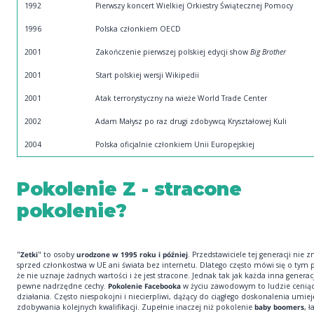
1992
Pierwszy koncert Wielkiej Orkiestry Świątecznej Pomocy
1996
Polska członkiem OECD
2001
Zakończenie pierwszej polskiej edycji show
Big Brother
2001
Start polskiej wersji Wikipedii
2001
Atak terrorystyczny na wieże World Trade Center
2002
Adam Małysz po raz drugi zdobywcą Kryształowej Kuli
2004
Polska oficjalnie członkiem Unii Europejskiej
Pokolenie Z - stracone
pokolenie?
"
Zetki
" to osoby
urodzone w 1995 roku i później
. Przedstawiciele tej generacji nie z
sprzed członkostwa w UE ani świata bez internetu. Dlatego często mówi się o tym 
że nie uznaje żadnych wartości i że jest stracone. Jednak tak jak każda inna generac
pewne nadrzędne cechy.
Pokolenie Facebooka
w życiu zawodowym to ludzie cenią
działania. Często niespokojni i niecierpliwi, dążący do ciągłego doskonalenia umiej
zdobywania kolejnych kwalifikacji. Zupełnie inaczej niż pokolenie
baby boomers
, 