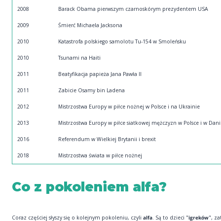
2008
Barack Obama pierwszym czarnoskórym prezydentem USA
2009
Śmierć Michaela Jacksona
2010
Katastrofa polskiego samolotu Tu-154 w Smoleńsku
2010
Tsunami na Haiti
2011
Beatyfikacja papieża Jana Pawła II
2011
Zabicie Osamy bin Ladena
2012
Mistrzostwa Europy w piłce nożnej w Polsce i na Ukrainie
2013
Mistrzostwa Europy w piłce siatkowej mężczyzn w Polsce i w Dani
2016
Referendum w Wielkiej Brytanii i brexit
2018
Mistrzostwa świata w piłce nożnej
Co z pokoleniem alfa?
Coraz częściej słyszy się o kolejnym pokoleniu, czyli
alfa
. Są to dzieci "
igreków
", z